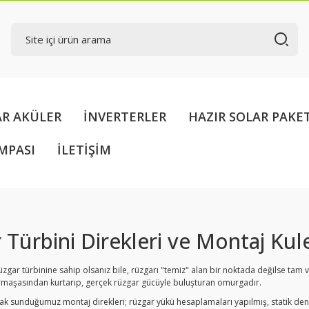
AR AKÜLER
İNVERTERLER
HAZIR SOLAR PAKE
MPASI
İLETİŞİM
 Türbini Direkleri ve Montaj Kule
üzgar türbinine sahip olsanız bile, rüzgarı "temiz" alan bir noktada değilse tam
armaşasından kurtarıp, gerçek rüzgar gücüyle buluşturan omurgadır.
ak sunduğumuz montaj direkleri; rüzgar yükü hesaplamaları yapılmış, statik den