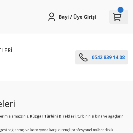
Bayi / Üye Girişi
TLERİ
0542 839 14 08
leri
 verim alamazsınız.
Rüzgar Türbini Direkleri
, türbininizi bina ve ağaçların
gesi sağlanmış ve korozyona karşı dirençli profesyonel mühendislik