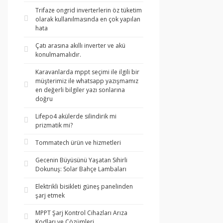
Trifaze ongrid inverterlerin öz tüketim
olarak kullanılmasında en çok yapılan
hata
Çatı arasına akıllı inverter ve akü
konulmamalıdır.
Karavanlarda mppt seçimi ile ilgili bir
müşterimiz ile whatsapp yazışmamız
en değerli bilgiler yazı sonlarına
doğru
Lifepo4 akülerde silindirik mi
prizmatik mi?
Tommatech ürün ve hizmetleri
Gecenin Büyüsünü Yaşatan Sihirli
Dokunuş: Solar Bahçe Lambaları
Elektrikli bisikleti güneş panelinden
şarj etmek
MPPT Şarj Kontrol Cihazları Arıza
Kodları ve Çözümleri