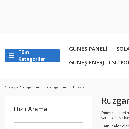
GÜNEŞ PANELİ
SOL
Tüm
Kategoriler
GÜNEŞ ENERJİLİ SU PO
Anasayfa
Rüzgar Türbini
Rüzgar Türbini Direkleri
Rüzgar
Hızlı Arama
Dünyanın en iyi r
yarattığı hava k
Kamusolar
olar