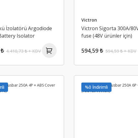
Victron
kü İzolatörü Argodiode
Victron Sigorta 300A/80
attery Isolator
fuse (48V ürünler için)
01020)
(CIP142300000)
 ₺
594,59 ₺
4.410,73 ₺ + KDV
594,59 ₺ + KDV
mli
%0 İndirimli