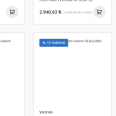
(ASS030140030)
2.940,63 ₺
2.940,63 ₺ + KDV
%-15 İndirimli
Victron