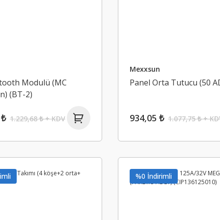
Mexxsun
tooth Modulü (MC
Panel Orta Tutucu (50 A
çin) (BT-2)
 ₺
934,05 ₺
1.229,68 ₺ + KDV
1.077,75 ₺ + KD
imli
%0 İndirimli