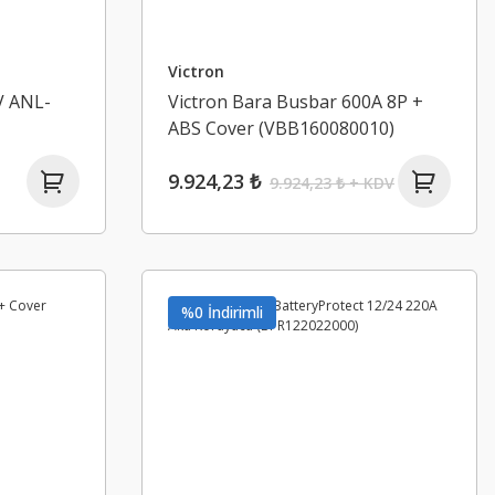
Victron
V ANL-
Victron Bara Busbar 600A 8P +
ABS Cover (VBB160080010)
9.924,23 ₺
9.924,23 ₺ + KDV
%0 İndirimli