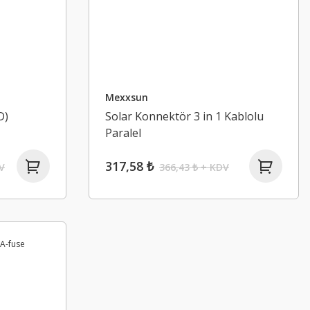
Mexxsun
D)
Solar Konnektör 3 in 1 Kablolu
Paralel
317,58 ₺
V
366,43 ₺ + KDV