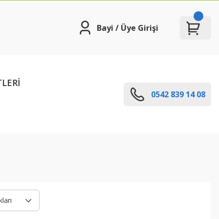
Bayi / Üye Girişi
TLERİ
0542 839 14 08
ları