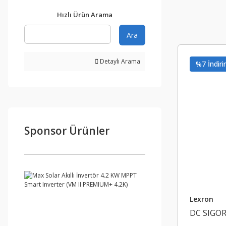
Hızlı Ürün Arama
Ara
Detaylı Arama
%7 İndiri
Sponsor Ürünler
Lexron
DC SIGOR