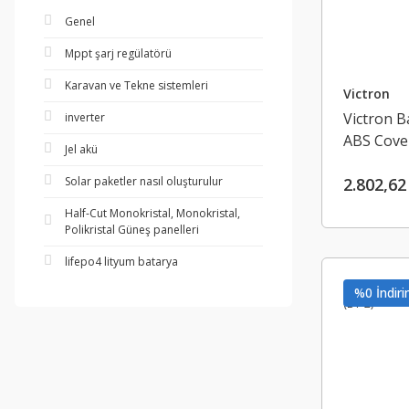
Genel
Mppt şarj regülatörü
Karavan ve Tekne sistemleri
Victron
Victron B
inverter
ABS Cove
Jel akü
Solar paketler nasıl oluşturulur
2.802,62
Half-Cut Monokristal, Monokristal,
Polikristal Güneş panelleri
lifepo4 lityum batarya
%0 İndiri