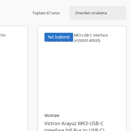
Toplam 67 ürün
%0 İndirimli
Victron
Victron Arayüz MK3-USB-C
Interface (VE.Bus to USB-C)