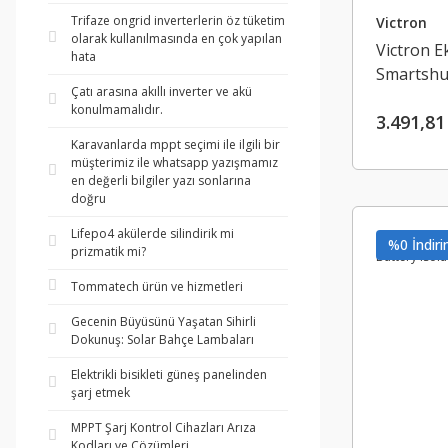
Trifaze ongrid inverterlerin öz tüketim
Victron
olarak kullanılmasında en çok yapılan
Victron E
hata
Smartshu
Çatı arasına akıllı inverter ve akü
(SHU0651
konulmamalıdır.
3.491,81
Karavanlarda mppt seçimi ile ilgili bir
müşterimiz ile whatsapp yazışmamız
en değerli bilgiler yazı sonlarına
doğru
Lifepo4 akülerde silindirik mi
%0 İndiri
prizmatik mi?
Tommatech ürün ve hizmetleri
Gecenin Büyüsünü Yaşatan Sihirli
Dokunuş: Solar Bahçe Lambaları
Elektrikli bisikleti güneş panelinden
şarj etmek
MPPT Şarj Kontrol Cihazları Arıza
Kodları ve Çözümleri