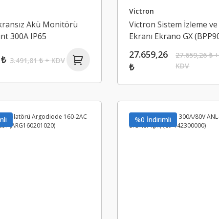
Victron
kransız Akü Monitörü
Victron Sistem İzleme ve
nt 300A IP65
Ekranı Ekrano GX (BPP9
30050)
27.659,26
27.659,26 ₺ 
 ₺
3.491,81 ₺ + KDV
₺
KDV
mli
%0 İndirimli