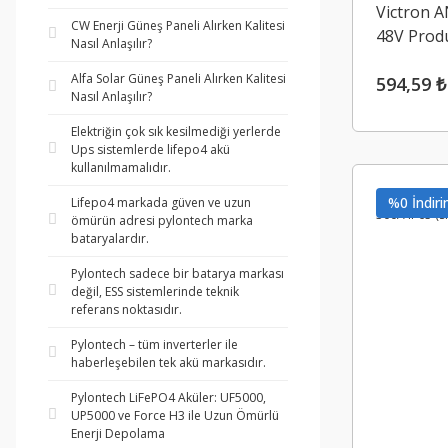
Victron 
CW Enerji Güneş Paneli Alırken Kalitesi
48V Produ
Nasıl Anlaşılır?
(CIP1424
Alfa Solar Güneş Paneli Alırken Kalitesi
594,59 ₺
Nasıl Anlaşılır?
Elektriğin çok sık kesilmediği yerlerde
Ups sistemlerde lifepo4 akü
kullanılmamalıdır.
%0 İndiri
Lifepo4 markada güven ve uzun
ömürün adresi pylontech marka
bataryalardır.
Pylontech sadece bir batarya markası
değil, ESS sistemlerinde teknik
referans noktasıdır.
Pylontech – tüm inverterler ile
haberleşebilen tek akü markasıdır.
Pylontech LiFePO4 Aküler: UF5000,
UP5000 ve Force H3 ile Uzun Ömürlü
Enerji Depolama