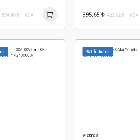
395,65 ₺
574,80 ₺ + KDV
423,92 ₺ + KDV
mli
%1 İndirimli
Victron