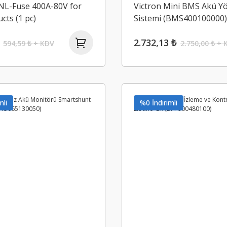
ANL-Fuse 400A-80V for
Victron Mini BMS Akü Y
cts (1 pc)
Sistemi (BMS400100000)
00000)
2.732,13 ₺
594,59 ₺ + KDV
2.750,00 ₺ + 
mli
%0 İndirimli