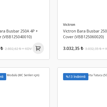
Victron
ara Busbar 250A 4P +
Victron Bara Busbar 250
r (VBB125040010)
Cover (VBB125060020)
 ₺
3.032,35 ₺
2.802,62 ₺ + KDV
3.032,35 ₺ + 
mli
%13 İndirimli