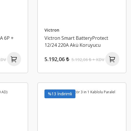
Victron
A 6P +
Victron Smart BatteryProtect
12/24 220A Akü Koruyucu
(BPR122022000)
5.192,06 ₺
KDV
5.192,06 ₺ + KDV
%13 İndirimli