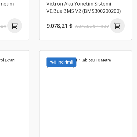
önetim
Victron Akü Yönetim Sistemi
VE.Bus BMS V2 (BMS300200200)
9.078,21 ₺
KDV
7.876,86 ₺ + KDV
%0 İndirimli