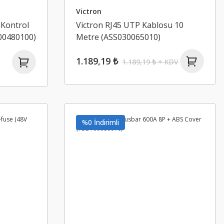
Victron
 Kontrol
Victron RJ45 UTP Kablosu 10
00480100)
Metre (ASS030065010)
+
1.189,19 ₺
1.189,19 ₺ + KDV
%0 İndirimli