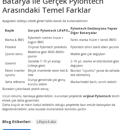
Batarya ile Gerçek Pylontech
Arasındaki Temel Farklar
Aşağıdaki tabloyu sitede görsel tablo olarak da kullanabilirsin:
Pylontech Emülasyonu Yapan
Başlık
Gerçek Pylontech LiFePO₄
Diğer Bataryalar
Pylontech üretimi hücre +
Marka & BMS
Farklı marka hücre + kendi BMS’i
özgün BMS
Protokol
Orijinal Pylontech protokolü
Pylontech dilini taklit eden yazılım
Modeline göre 4500–8000+
Çevrim ömrü
Modele göre çok değişken
çevrim
Genelde 7–10 yıl aralığı
2–10 yıl, marka ve distribütöre göre
Garanti
(ülkeye göre)
değişken
Resmi inverter
Birçok inverterde resmi test &
Bazıları “uyumlu” yazsa da sahada
uyumu
liste
test edilmemiş
Dünya genelinde çok geniş
Saha referansı
Marka/model bazlı, sınırlı olabilir
kurulu sistem
Buradan çıkarılacak pratik sonuç:
Uzun ömürlü, bankaya gösterilebilir, kurumsal projelerde
orijinal Pylontech
tercih
etmek çok daha güvenlidir.
Daha küçük ve riskin kabul edilebilir olduğu projelerde bazı emüle bataryalar da
değerlendirilebilir; ama burada mühendislik kontrolü şarttır.
Blog Etiketleri :
Lifepo4 akü