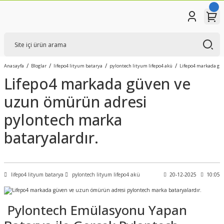
Anasayfa
Bloglar
lifepo4 lityum batarya
pylontech lityum lifepo4 akü
Lifepo4 markada güv
Lifepo4 markada güven ve
uzun ömürün adresi
pylontech marka
bataryalardır.
lifepo4 lityum batarya
pylontech lityum lifepo4 akü
20-12-2025
10:05
Pylontech Emülasyonu Yapan