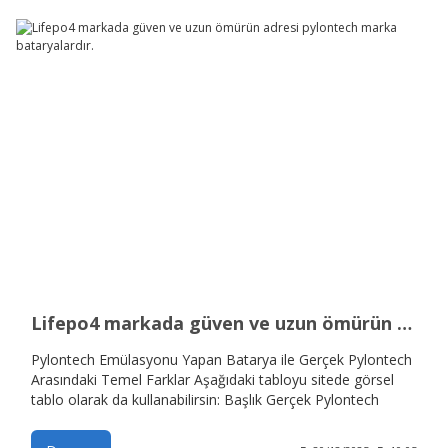
Lifepo4 markada güven ve uzun ömürün adresi pylontech marka bataryalardır.
Pylontech Emülasyonu Yapan Batarya ile Gerçek Pylontech
Arasındaki Temel Farklar Aşağıdaki tabloyu sitede görsel
tablo olarak da kullanabilirsin: Başlık Gerçek Pylontech
LiFePO₄ Pylontech Emülasyonu Yapan Diğer Bataryalar
Marka & BMS Pylontech üretimi hücre + özgün BMS Farklı