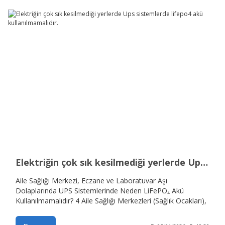
Elektriğin çok sık kesilmediği yerlerde Ups sistemlerde lifepo4 akü kullanılmamalıdır.
Aile Sağlığı Merkezi, Eczane ve Laboratuvar Aşı
Dolaplarında UPS Sistemlerinde Neden LiFePO₄ Akü
Kullanılmamalıdır? 4 Aile Sağlığı Merkezleri (Sağlık Ocakları),
eczaneler ve laboratuvarlarda kullanılan aşı dolapları ve
numune dolapları, soğuk zincirin kesintisiz korunması