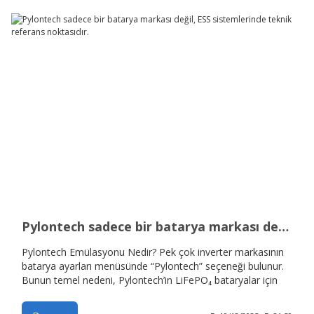
Pylontech sadece bir batarya markası değil, ESS sistemlerinde teknik referans noktasıdır.
Pylontech Emülasyonu Nedir? Pek çok inverter markasının
batarya ayarları menüsünde “Pylontech” seçeneği bulunur.
Bunun temel nedeni, Pylontech’in LiFePO₄ bataryalar için
geliştirdiği haberleşme protokolünün sektörde fiili standart
haline gelmiş olmasıdır. Pylontech Haberleşme Protokolü