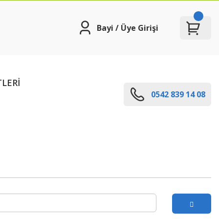
Bayi / Üye Girişi
TLERİ
0542 839 14 08