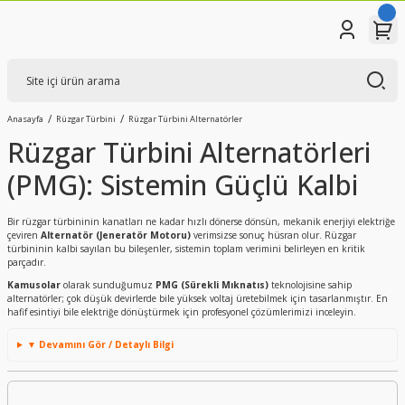
Anasayfa
Rüzgar Türbini
Rüzgar Türbini Alternatörler
Rüzgar Türbini Alternatörleri
(PMG): Sistemin Güçlü Kalbi
Bir rüzgar türbininin kanatları ne kadar hızlı dönerse dönsün, mekanik enerjiyi elektriğe
çeviren
Alternatör (Jeneratör Motoru)
verimsizse sonuç hüsran olur. Rüzgar
türbininin kalbi sayılan bu bileşenler, sistemin toplam verimini belirleyen en kritik
parçadır.
Kamusolar
olarak sunduğumuz
PMG (Sürekli Mıknatıs)
teknolojisine sahip
alternatörler; çok düşük devirlerde bile yüksek voltaj üretebilmek için tasarlanmıştır. En
hafif esintiyi bile elektriğe dönüştürmek için profesyonel çözümlerimizi inceleyin.
▼ Devamını Gör / Detaylı Bilgi