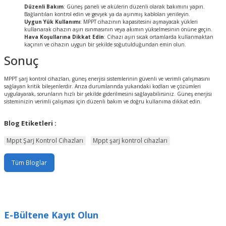
Düzenli Bakım
: Güneş paneli ve akülerin düzenli olarak bakımını yapın.
Bağlantıları kontrol edin ve gevşek ya da aşınmış kabloları yenileyin.
Uygun Yük Kullanımı
: MPPT cihazının kapasitesini aşmayacak yükleri
kullanarak cihazın aşırı ısınmasının veya akımın yükselmesinin önüne geçin.
Hava Koşullarına Dikkat Edin
: Cihazı aşırı sıcak ortamlarda kullanmaktan
kaçının ve cihazın uygun bir şekilde soğutulduğundan emin olun.
Sonuç
MPPT şarj kontrol cihazları, güneş enerjisi sistemlerinin güvenli ve verimli çalışmasını
sağlayan kritik bileşenlerdir. Arıza durumlarında yukarıdaki kodları ve çözümleri
uygulayarak, sorunların hızlı bir şekilde giderilmesini sağlayabilirsiniz. Güneş enerjisi
sisteminizin verimli çalışması için düzenli bakım ve doğru kullanıma dikkat edin.
Blog Etiketleri :
Mppt Şarj Kontrol Cihazları
Mppt şarj kontrol cihazları
Tüm Bloglar
E-Bültene Kayıt Olun