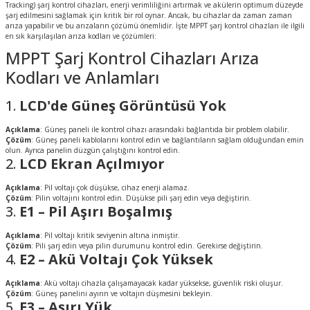
Tracking) şarj kontrol cihazları, enerji verimliliğini artırmak ve akülerin optimum düzeyde
şarj edilmesini sağlamak için kritik bir rol oynar. Ancak, bu cihazlar da zaman zaman
arıza yapabilir ve bu arızaların çözümü önemlidir. İşte MPPT şarj kontrol cihazları ile ilgili
en sık karşılaşılan arıza kodları ve çözümleri:
MPPT Şarj Kontrol Cihazları Arıza
Kodları ve Anlamları
1.
LCD'de Güneş Görüntüsü Yok
Açıklama
: Güneş paneli ile kontrol cihazı arasındaki bağlantıda bir problem olabilir.
Çözüm
: Güneş paneli kablolarını kontrol edin ve bağlantıların sağlam olduğundan emin
olun. Ayrıca panelin düzgün çalıştığını kontrol edin.
2.
LCD Ekran Açılmıyor
Açıklama
: Pil voltajı çok düşükse, cihaz enerji alamaz.
Çözüm
: Pilin voltajını kontrol edin. Düşükse pili şarj edin veya değiştirin.
3.
E1 – Pil Aşırı Boşalmış
Açıklama
: Pil voltajı kritik seviyenin altına inmiştir.
Çözüm
: Pili şarj edin veya pilin durumunu kontrol edin. Gerekirse değiştirin.
4.
E2 – Akü Voltajı Çok Yüksek
Açıklama
: Akü voltajı cihazla çalışamayacak kadar yüksekse, güvenlik riski oluşur.
Çözüm
: Güneş panelini ayırın ve voltajın düşmesini bekleyin.
5.
E3 – Aşırı Yük