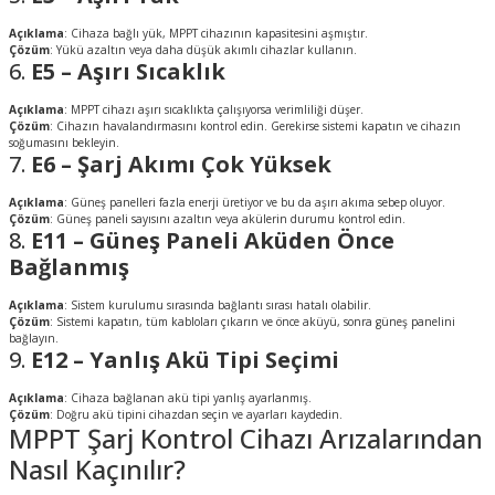
Açıklama
: Cihaza bağlı yük, MPPT cihazının kapasitesini aşmıştır.
Çözüm
: Yükü azaltın veya daha düşük akımlı cihazlar kullanın.
6.
E5 – Aşırı Sıcaklık
Açıklama
: MPPT cihazı aşırı sıcaklıkta çalışıyorsa verimliliği düşer.
Çözüm
: Cihazın havalandırmasını kontrol edin. Gerekirse sistemi kapatın ve cihazın
soğumasını bekleyin.
7.
E6 – Şarj Akımı Çok Yüksek
Açıklama
: Güneş panelleri fazla enerji üretiyor ve bu da aşırı akıma sebep oluyor.
Çözüm
: Güneş paneli sayısını azaltın veya akülerin durumu kontrol edin.
8.
E11 – Güneş Paneli Aküden Önce
Bağlanmış
Açıklama
: Sistem kurulumu sırasında bağlantı sırası hatalı olabilir.
Çözüm
: Sistemi kapatın, tüm kabloları çıkarın ve önce aküyü, sonra güneş panelini
bağlayın.
9.
E12 – Yanlış Akü Tipi Seçimi
Açıklama
: Cihaza bağlanan akü tipi yanlış ayarlanmış.
Çözüm
: Doğru akü tipini cihazdan seçin ve ayarları kaydedin.
MPPT Şarj Kontrol Cihazı Arızalarından
Nasıl Kaçınılır?