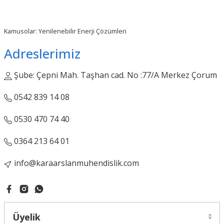
Kamusolar: Yenilenebilir Enerji Çözümleri
Adreslerimiz
Şube: Çepni Mah. Taşhan cad. No :77/A Merkez Çorum
0542 839 14 08
0530 470 74 40
0364 213 64 01
info@karaarslanmuhendislik.com
Üyelik