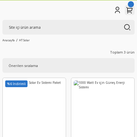
Anasayfa
HT Solar
Toplam 3 ürün
%6 İndirimli