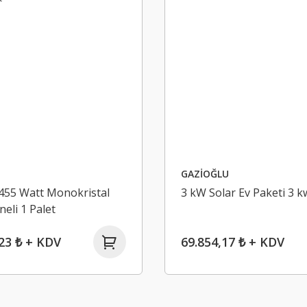
GAZİOĞLU
455 Watt Monokristal
3 kW Solar Ev Paketi 3 k
eli 1 Palet
23 ₺ + KDV
69.854,17 ₺ + KDV