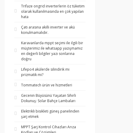
Trifaze ongrid inverterlerin öz tüketim
olarak kullanılmasında en çok yapılan
hata
Çatı arasına akıllı inverter ve akü
konulmamalıdır.
Karavanlarda mppt seçimi ile ilgili bir
müşterimiz ile whatsapp yazışmamız
en değerli bilgiler yazı sonlarına
doğru
Lifepo4 akülerde silindirik mi
prizmatik mi?
Tommatech ürün ve hizmetleri
Gecenin Büyüsünü Yaşatan Sihirli
Dokunuş: Solar Bahçe Lambaları
Elektrikli bisikleti güneş panelinden
şarj etmek
MPPT Şarj Kontrol Cihazları Arıza
Kodları ve Çözümleri