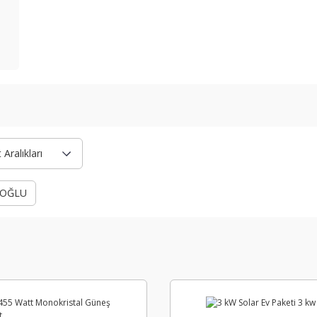
Aralıkları
İOĞLU