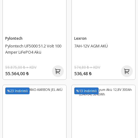
Pylontech
Lexron
Pylontech UF5000 51.2 Volt 100
7AH-12V AGM AKÜ
Amper LiFePO4 Akü
59.875,00 ₺ + KDV
574,80 ₺ + KDV
55.564,00 ₺
536,48 ₺
%23 İndirimli
%13 İndirimli