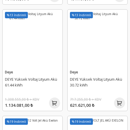
%13 İndirimli
%13 İndirimli
Deye
Deye
DEYE Yüksek Voltaj Lityum Akü
DEYE Yüksek Voltaj Lityum Akü
61.44 kWh
30.72 kWh
1.308.555,00 ₺ + KDV
717.255,00 ₺ + KDV
1.134.081,00 ₺
621.621,00 ₺
%19 İndirimli
%19 İndirimli