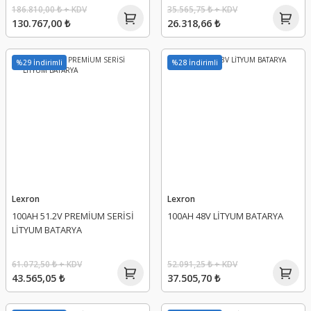
186.810,00 ₺ + KDV
35.565,75 ₺ + KDV
130.767,00 ₺
26.318,66 ₺
%29 İndirimli
%28 İndirimli
Lexron
Lexron
100AH 51.2V PREMİUM SERİSİ
100AH 48V LİTYUM BATARYA
LİTYUM BATARYA
61.072,50 ₺ + KDV
52.091,25 ₺ + KDV
43.565,05 ₺
37.505,70 ₺