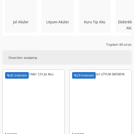
Jel Aküler
Lityum Aküler
Kuru Tip Akü
Elektrikli 
Akü
Toplam 60 ürün
%42 İndirimli
%29 İndirimli