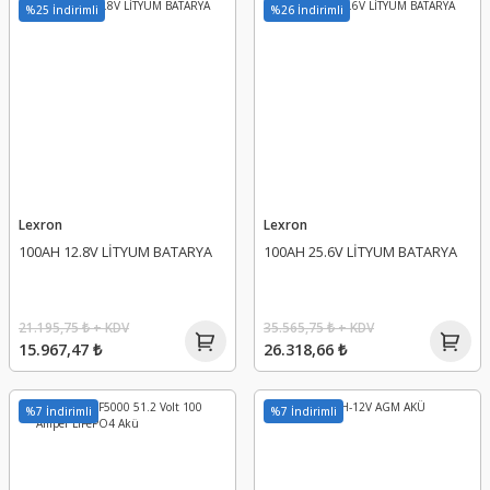
%25 İndirimli
%26 İndirimli
Lexron
Lexron
100AH 12.8V LİTYUM BATARYA
100AH 25.6V LİTYUM BATARYA
21.195,75 ₺ + KDV
35.565,75 ₺ + KDV
15.967,47 ₺
26.318,66 ₺
%7 İndirimli
%7 İndirimli