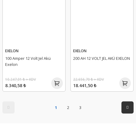
EXELON
EXELON
100 Amper 12 Volt Jel Akü
200 AH 12 VOLT JEL AKÜ EXELON
Exelon
10.247,01 ₺ + KDV
22.656,70 ₺ + KDV
8.340,58 ₺
18.441,50 ₺
1
2
3