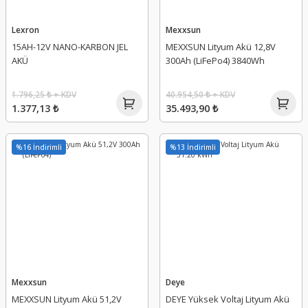
Lexron
Mexxsun
15AH-12V NANO-KARBON JEL
MEXXSUN Lityum Akü 12,8V
AKÜ
300Ah (LiFePo4) 3840Wh
1.796,25 ₺ + KDV
40.954,50 ₺ + KDV
1.377,13 ₺
35.493,90 ₺
%16 İndirimli
%13 İndirimli
Mexxsun
Deye
MEXXSUN Lityum Akü 51,2V
DEYE Yüksek Voltaj Lityum Akü