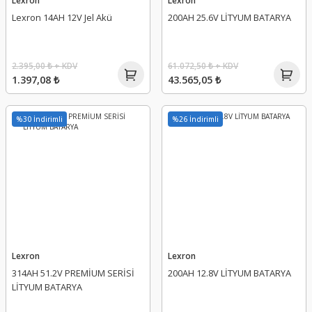
Lexron
Lexron
Lexron 14AH 12V Jel Akü
200AH 25.6V LİTYUM BATARYA
2.395,00 ₺ + KDV
61.072,50 ₺ + KDV
1.397,08 ₺
43.565,05 ₺
%30 İndirimli
%26 İndirimli
Lexron
Lexron
314AH 51.2V PREMİUM SERİSİ
200AH 12.8V LİTYUM BATARYA
LİTYUM BATARYA