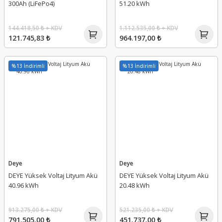
300Ah (LiFePo4)
51.20 kWh
144.418,50 ₺ + KDV
1.112.535,00 ₺ + KDV
121.745,83 ₺
964.197,00 ₺
%13 İndirimli
%13 İndirimli
Deye
Deye
DEYE Yüksek Voltaj Lityum Akü
DEYE Yüksek Voltaj Lityum Akü
40.96 kWh
20.48 kWh
913.275,00 ₺ + KDV
521.235,00 ₺ + KDV
791.505,00 ₺
451.737,00 ₺