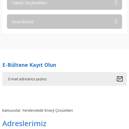
Taksit Seçenekleri
Bu ürüne ilk yorumu siz yapın!
Önerileriniz
Yorum Yaz
Bu ürünün fiyat bilgisi, resim, ürün açıklamalarında ve diğer
konularda yetersiz gördüğünüz noktaları öneri formunu
kullanarak tarafımıza iletebilirsiniz.
Görüş ve önerileriniz için teşekkür ederiz.
E-Bültene Kayıt Olun
Ürün resmi kalitesiz, bozuk veya görüntülenemiyor.
Ürün açıklamasında eksik bilgiler bulunuyor.
Ürün bilgilerinde hatalar bulunuyor.
Ürün fiyatı diğer sitelerden daha pahalı.
Bu ürüne benzer farklı alternatifler olmalı.
Kamusolar: Yenilenebilir Enerji Çözümleri
Adreslerimiz