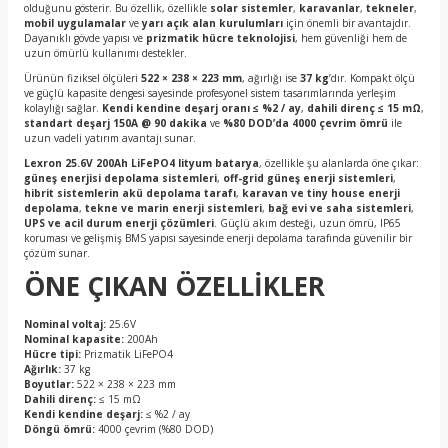
olduğunu gösterir. Bu özellik, özellikle
solar sistemler
,
karavanlar
,
tekneler
,
mobil uygulamalar
ve
yarı açık alan kurulumları
için önemli bir avantajdır.
Dayanıklı gövde yapısı ve
prizmatik hücre teknolojisi
, hem güvenliği hem de
uzun ömürlü kullanımı destekler.
Ürünün fiziksel ölçüleri
522 × 238 × 223 mm
, ağırlığı ise
37 kg
’dır. Kompakt ölçü
ve güçlü kapasite dengesi sayesinde profesyonel sistem tasarımlarında yerleşim
kolaylığı sağlar.
Kendi kendine deşarj oranı ≤ %2 / ay
,
dahili direnç ≤ 15 mΩ
,
standart deşarj 150A @ 90 dakika
ve
%80 DOD’da 4000 çevrim ömrü
ile
uzun vadeli yatırım avantajı sunar.
Lexron 25.6V 200Ah LiFePO4 lityum batarya
, özellikle şu alanlarda öne çıkar:
güneş enerjisi depolama sistemleri
,
off-grid güneş enerji sistemleri
,
hibrit sistemlerin akü depolama tarafı
,
karavan ve tiny house enerji
depolama
,
tekne ve marin enerji sistemleri
,
bağ evi ve saha sistemleri
,
UPS ve acil durum enerji çözümleri
. Güçlü akım desteği, uzun ömrü, IP65
koruması ve gelişmiş BMS yapısı sayesinde enerji depolama tarafında güvenilir bir
çözüm sunar.
ÖNE ÇIKAN ÖZELLİKLER
Nominal voltaj:
25.6V
Nominal kapasite:
200Ah
Hücre tipi:
Prizmatik LiFePO4
Ağırlık:
37 kg
Boyutlar:
522 × 238 × 223 mm
Dahili direnç:
≤ 15 mΩ
Kendi kendine deşarj:
≤ %2 / ay
Döngü ömrü:
4000 çevrim (%80 DOD)