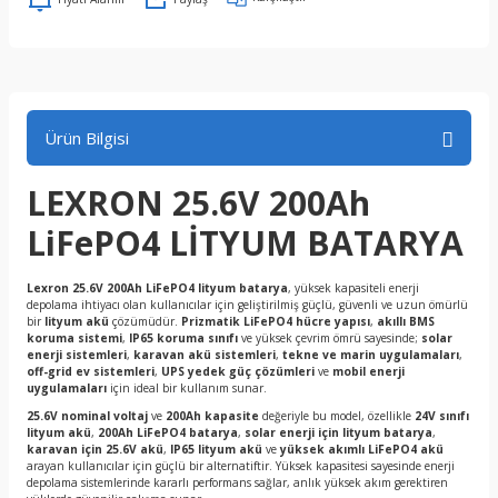
Ürün Bilgisi
LEXRON 25.6V 200Ah
LiFePO4 LİTYUM BATARYA
Lexron 25.6V 200Ah LiFePO4 lityum batarya
, yüksek kapasiteli enerji
depolama ihtiyacı olan kullanıcılar için geliştirilmiş güçlü, güvenli ve uzun ömürlü
bir
lityum akü
çözümüdür.
Prizmatik LiFePO4 hücre yapısı
,
akıllı BMS
koruma sistemi
,
IP65 koruma sınıfı
ve yüksek çevrim ömrü sayesinde;
solar
enerji sistemleri
,
karavan akü sistemleri
,
tekne ve marin uygulamaları
,
off-grid ev sistemleri
,
UPS yedek güç çözümleri
ve
mobil enerji
uygulamaları
için ideal bir kullanım sunar.
25.6V nominal voltaj
ve
200Ah kapasite
değeriyle bu model, özellikle
24V sınıfı
lityum akü
,
200Ah LiFePO4 batarya
,
solar enerji için lityum batarya
,
karavan için 25.6V akü
,
IP65 lityum akü
ve
yüksek akımlı LiFePO4 akü
arayan kullanıcılar için güçlü bir alternatiftir. Yüksek kapasitesi sayesinde enerji
depolama sistemlerinde kararlı performans sağlar, anlık yüksek akım gerektiren