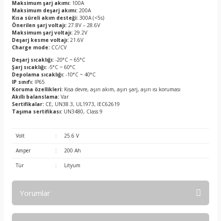
Maksimum şarj akımı:
100A
Maksimum deşarj akımı:
200A
Kısa süreli akım desteği:
300A (<5s)
Önerilen şarj voltajı:
27.8V – 28.6V
Maksimum şarj voltajı:
29.2V
Deşarj kesme voltajı:
21.6V
Charge mode:
CC/CV
Deşarj sıcaklığı:
-20°C ~ 65°C
Şarj sıcaklığı:
-5°C ~ 60°C
Depolama sıcaklığı:
-10°C ~ 40°C
IP sınıfı:
IP65
Koruma özellikleri:
Kısa devre, aşırı akım, aşırı şarj, aşırı ısı koruması
Akıllı balanslama:
Var
Sertifikalar:
CE, UN38.3, UL1973, IEC62619
Taşıma sertifikası:
UN3480, Class 9
Volt
:
25.6 V
Amper
:
200 Ah
Tür
:
Lityum
Yorumlar