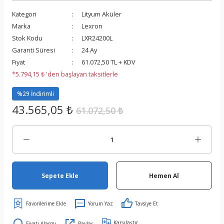
Kategori
Lityum Aküler
Marka
Lexron
Stok Kodu
LXR24200L
Garanti Süresi
24 Ay
Fiyat
61.072,50 TL + KDV
*5.794,15 ₺ 'den başlayan taksitlerle
%29 İndirimli
43.565,05 ₺
61.072,50 ₺
Sepete Ekle
Hemen Al
Yorum Yaz
Tavsiye Et
Karşılaştır
Fiyatı Alarmı
Paylaş