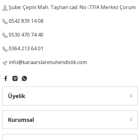
Şube: Çepni Mah. Taşhan cad. No :77/A Merkez Çorum
Gönder
0542 839 14 08
0530 470 74 40
0364 213 64 01
info@karaarslanmuhendislik.com
Üyelik
Kurumsal