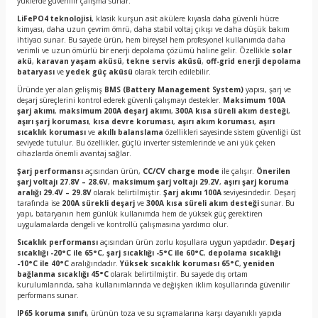
yüklerde güvenilir çalışma sunar.
LiFePO4 teknolojisi
, klasik kurşun asit akülere kıyasla daha güvenli hücre
kimyası, daha uzun çevrim ömrü, daha stabil voltaj çıkışı ve daha düşük bakım
ihtiyacı sunar. Bu sayede ürün, hem bireysel hem profesyonel kullanımda daha
verimli ve uzun ömürlü bir enerji depolama çözümü haline gelir. Özellikle
solar
akü
,
karavan yaşam aküsü
,
tekne servis aküsü
,
off-grid enerji depolama
bataryası
ve
yedek güç aküsü
olarak tercih edilebilir.
Üründe yer alan gelişmiş
BMS (Battery Management System)
yapısı, şarj ve
deşarj süreçlerini kontrol ederek güvenli çalışmayı destekler.
Maksimum 100A
şarj akımı
,
maksimum 200A deşarj akımı
,
300A kısa süreli akım desteği
,
aşırı şarj koruması
,
kısa devre koruması
,
aşırı akım koruması
,
aşırı
sıcaklık koruması
ve
akıllı balanslama
özellikleri sayesinde sistem güvenliği üst
seviyede tutulur. Bu özellikler, güçlü inverter sistemlerinde ve ani yük çeken
cihazlarda önemli avantaj sağlar.
Şarj performansı
açısından ürün,
CC/CV charge mode
ile çalışır.
Önerilen
şarj voltajı 27.8V – 28.6V
,
maksimum şarj voltajı 29.2V
,
aşırı şarj koruma
aralığı 29.4V – 29.8V
olarak belirtilmiştir.
Şarj akımı 100A
seviyesindedir. Deşarj
tarafında ise
200A sürekli deşarj
ve
300A kısa süreli akım desteği
sunar. Bu
yapı, bataryanın hem günlük kullanımda hem de yüksek güç gerektiren
uygulamalarda dengeli ve kontrollü çalışmasına yardımcı olur.
Sıcaklık performansı
açısından ürün zorlu koşullara uygun yapıdadır.
Deşarj
sıcaklığı -20°C ile 65°C
,
şarj sıcaklığı -5°C ile 60°C
,
depolama sıcaklığı
-10°C ile 40°C
aralığındadır.
Yüksek sıcaklık koruması 65°C
,
yeniden
bağlanma sıcaklığı 45°C
olarak belirtilmiştir. Bu sayede dış ortam
kurulumlarında, saha kullanımlarında ve değişken iklim koşullarında güvenilir
performans sunar.
IP65 koruma sınıfı
, ürünün toza ve su sıçramalarına karşı dayanıklı yapıda