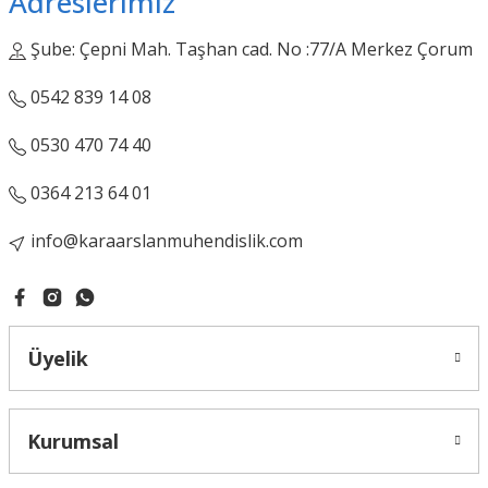
Adreslerimiz
Şube: Çepni Mah. Taşhan cad. No :77/A Merkez Çorum
Gönder
0542 839 14 08
0530 470 74 40
0364 213 64 01
info@karaarslanmuhendislik.com
Üyelik
Kurumsal