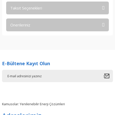
Taksit Seçenekleri
Bu ürüne ilk yorumu siz yapın!
Önerileriniz
Yorum Yaz
Bu ürünün fiyat bilgisi, resim, ürün açıklamalarında ve diğer
konularda yetersiz gördüğünüz noktaları öneri formunu
kullanarak tarafımıza iletebilirsiniz.
Görüş ve önerileriniz için teşekkür ederiz.
E-Bültene Kayıt Olun
Ürün resmi kalitesiz, bozuk veya görüntülenemiyor.
Ürün açıklamasında eksik bilgiler bulunuyor.
Ürün bilgilerinde hatalar bulunuyor.
Ürün fiyatı diğer sitelerden daha pahalı.
Bu ürüne benzer farklı alternatifler olmalı.
Kamusolar: Yenilenebilir Enerji Çözümleri