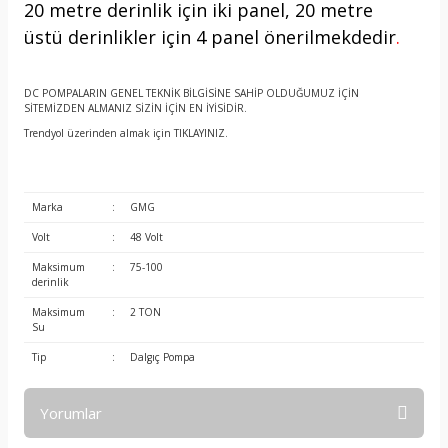
20 metre derinlik için iki panel, 20 metre
üstü derinlikler için 4 panel önerilmekdedir
.
DC POMPALARIN GENEL TEKNİK BİLGİSİNE SAHİP OLDUĞUMUZ İÇİN
SİTEMİZDEN ALMANIZ SİZİN İÇİN EN İYİSİDİR.
Trendyol üzerinden almak için
TIKLAYINIZ.
Marka
:
GMG
Volt
:
48 Volt
Maksimum
:
75-100
derinlik
Maksimum
:
2 TON
Su
Tip
:
Dalgıç Pompa
Yorumlar