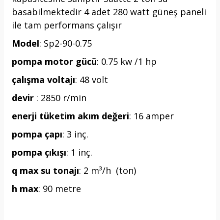
basabilmektedir 4 adet 280 watt güneş paneli
ile tam performans çalışır
Model
: Sp2-90-0.75
pompa motor gücü
: 0.75 kw /1 hp
çalışma voltajı
: 48 volt
devir
: 2850 r/min
enerji tüketim akım değeri
: 16 amper
pompa çapı
: 3 inç.
pompa çıkışı
: 1 inç.
q max su tonajı
: 2 m³/h (ton)
h max
: 90 metre