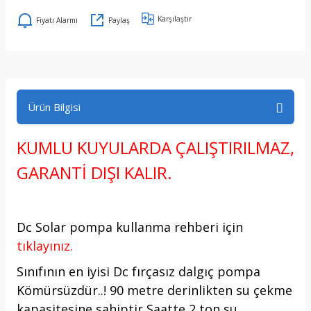
Karşılaştır
Fiyatı Alarmı
Paylaş
Ürün Bilgisi
KUMLU KUYULARDA ÇALIŞTIRILMAZ,
GARANTİ DIŞI KALIR.
Dc Solar pompa kullanma rehberi için
tıklayınız.
Sınıfının en iyisi Dc fırçasız dalgıç pompa
Kömürsüzdür..! 90 metre derinlikten su çekme
kapasitesine sahiptir Saatte 2 ton su