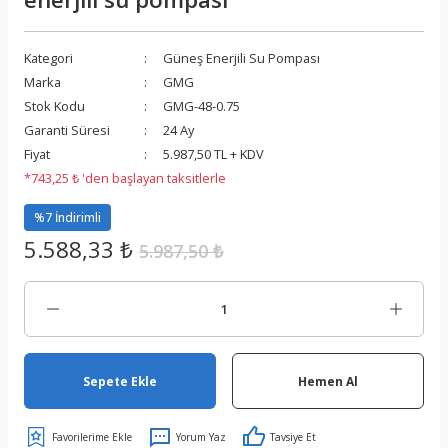
Kategori
Güneş Enerjili Su Pompası
Marka
GMG
Stok Kodu
GMG-48-0.75
Garanti Süresi
24 Ay
Fiyat
5.987,50 TL + KDV
*743,25 ₺ 'den başlayan taksitlerle
%7 İndirimli
5.588,33 ₺
5.987,50 ₺
Sepete Ekle
Hemen Al
Yorum Yaz
Tavsiye Et