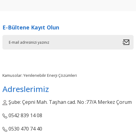
konularda yetersiz gördüğünüz noktaları öneri formunu
kullanarak tarafımıza iletebilirsiniz.
Görüş ve önerileriniz için teşekkür ederiz.
E-Bültene Kayıt Olun
Ürün resmi kalitesiz, bozuk veya görüntülenemiyor.
Ürün açıklamasında eksik bilgiler bulunuyor.
Ürün bilgilerinde hatalar bulunuyor.
Ürün fiyatı diğer sitelerden daha pahalı.
Bu ürüne benzer farklı alternatifler olmalı.
Kamusolar: Yenilenebilir Enerji Çözümleri
Adreslerimiz
Şube: Çepni Mah. Taşhan cad. No :77/A Merkez Çorum
Gönder
0542 839 14 08
0530 470 74 40