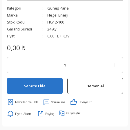
Kategori
Güneş Paneli
Marka
Hegel Enerji
Stok Kodu
HG12-100
Garanti Süresi
24 Ay
Fiyat
0,00 TL + KDV
0,00 ₺
Sepete Ekle
Hemen Al
Yorum Yaz
Tavsiye Et
Karşılaştır
Fiyatı Alarmı
Paylaş