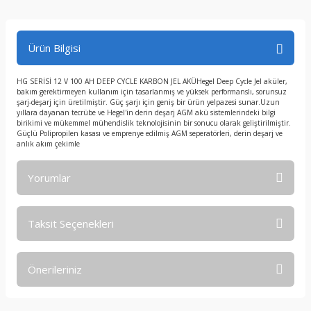
Ürün Bilgisi
HG SERİSİ 12 V 100 AH DEEP CYCLE KARBON JEL AKÜHegel Deep Cycle Jel aküler,
bakım gerektirmeyen kullanım için tasarlanmış ve yüksek performanslı, sorunsuz
şarj-deşarj için üretilmiştir. Güç şarjı için geniş bir ürün yelpazesi sunar.Uzun
yıllara dayanan tecrübe ve Hegel'in derin deşarj AGM akü sistemlerindeki bilgi
birikimi ve mükemmel mühendislik teknolojisinin bir sonucu olarak geliştirilmiştir.
Güçlü Polipropilen kasası ve emprenye edilmiş AGM seperatörleri, derin deşarj ve
anlık akım çekimle
Yorumlar
Taksit Seçenekleri
Bu ürüne ilk yorumu siz yapın!
Önerileriniz
Yorum Yaz
Bu ürünün fiyat bilgisi, resim, ürün açıklamalarında ve diğer