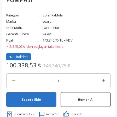
Kategori
Solar Kablolar
Marka
Lexron
Stok Kodu
LXHP-0008
Garanti Süresi
24 Ay
Fiyat
143.340,75 TL + KDV
*13.345,02 ₺ 'den başlayan taksitlerle
%30 İndirimli
100.338,53 ₺
143.340,75 ₺
Sepete Ekle
Hemen Al
Yorum Yaz
Tavsiye Et