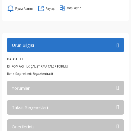
Karşılaştır
Fiyatı Alarmı
Paylaş
Ürün Bilgisi
DATASHEET
ISI POMPASI İLK ÇALIŞTIRMA TALEP FORMU
Renk Seçenekleri: Beyaz/Antrasit
Yorumlar
Taksit Seçenekleri
Bu ürüne ilk yorumu siz yapın!
Önerileriniz
Yorum Yaz