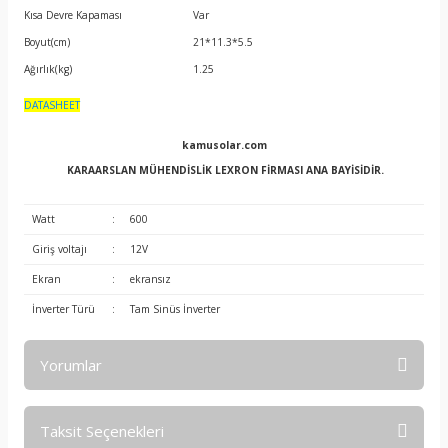
Kısa Devre Kapaması
Var
Boyut(cm)
21*11.3*5.5
Ağırlık(kg)
1.25
DATASHEET
kamusolar.com
KARAARSLAN MÜHENDİSLİK LEXRON FİRMASI ANA BAYİSİDİR.
Watt
:
600
Giriş voltajı
:
12V
Ekran
:
ekransız
İnverter Türü
:
Tam Sinüs İnverter
Yorumlar
Taksit Seçenekleri
Bu ürüne ilk yorumu siz yapın!