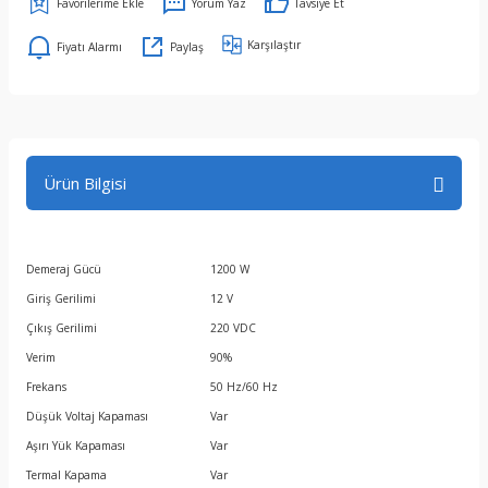
Yorum Yaz
Tavsiye Et
Karşılaştır
Fiyatı Alarmı
Paylaş
Ürün Bilgisi
Demeraj Gücü
1200 W
Giriş Gerilimi
12 V
Çıkış Gerilimi
220 VDC
Verim
90%
Frekans
50 Hz/60 Hz
Düşük Voltaj Kapaması
Var
Aşırı Yük Kapaması
Var
Termal Kapama
Var