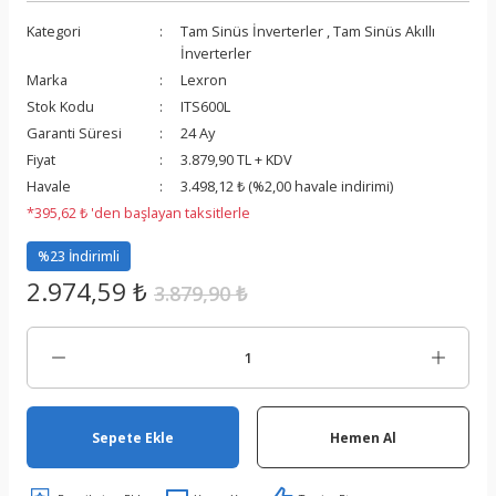
Kategori
Tam Sinüs İnverterler
,
Tam Sinüs Akıllı
İnverterler
Marka
Lexron
Stok Kodu
ITS600L
Garanti Süresi
24 Ay
Fiyat
3.879,90 TL + KDV
Havale
3.498,12 ₺ (%2,00 havale indirimi)
*395,62 ₺ 'den başlayan taksitlerle
%23 İndirimli
2.974,59 ₺
3.879,90 ₺
Sepete Ekle
Hemen Al