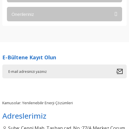
Önerileriniz
Yorum Yaz
Bu ürünün fiyat bilgisi, resim, ürün açıklamalarında ve diğer
konularda yetersiz gördüğünüz noktaları öneri formunu
kullanarak tarafımıza iletebilirsiniz.
Görüş ve önerileriniz için teşekkür ederiz.
E-Bültene Kayıt Olun
Ürün resmi kalitesiz, bozuk veya görüntülenemiyor.
Ürün açıklamasında eksik bilgiler bulunuyor.
Ürün bilgilerinde hatalar bulunuyor.
Ürün fiyatı diğer sitelerden daha pahalı.
Bu ürüne benzer farklı alternatifler olmalı.
Kamusolar: Yenilenebilir Enerji Çözümleri
Adreslerimiz
Şube: Çepni Mah. Taşhan cad. No :77/A Merkez Çorum