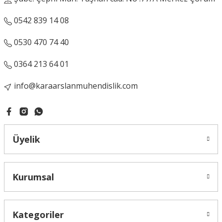
Gönder
0542 839 14 08
0530 470 74 40
0364 213 64 01
info@karaarslanmuhendislik.com
Üyelik
Kurumsal
Kategoriler