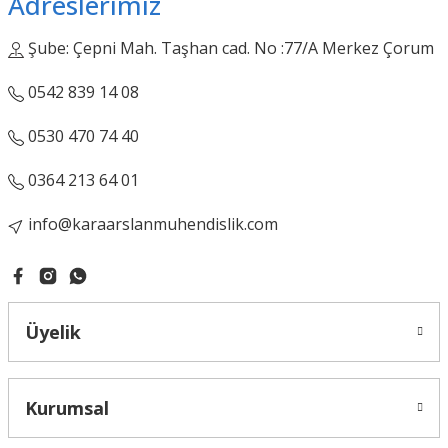
Adreslerimiz
Şube: Çepni Mah. Taşhan cad. No :77/A Merkez Çorum
Gönder
0542 839 14 08
0530 470 74 40
0364 213 64 01
info@karaarslanmuhendislik.com
Üyelik
Kurumsal