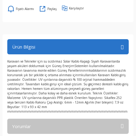
Karşılaştır
Fiyatı Alarmı
Paylaş
Ürün Bilgisi
Karavan ve Tekneler için su sızdırmaz Solar Kablo Kapağı Siyah Karavanlarda
yaşam aküleri doldurmak için Güneş EnerjirnSistemleri kullanılmaktadır.
Karavanın tavanına monte edilen Güneş Panellerininrnkablolarının sızdırmazlık
korunarak şık bir şekilde iç ortama alınması içinrnkullanılan Karavan Kablo giriş
yuvasıdır. Özellikler: UV ışınlarına dayanıklı % 100 orjinal hammaddeden
üretilmiştir. Tavandan kablo girişi için ideal çözüm. Su geçirmez dereceli kablo giriş
rakorları. Hemen hemen tüm alüminyum çerçeveli güneş panelleri
içinrntasarlanmıştır. Daha kolay ve daha esnek kurulum. Teknik Özellikler:
Malzeme: UV ışınlarına dayanıklı PPR plastik Önerilen Yapıştırıcı: Sikaflex 252
veya benzeri Kablo Rakoru Çap Aralığı: 6mm - 12mm Ağırlık (her bileşen): 7,9 oz
Boyutlar: 113 x 93 x 42 mm
rnrnrnrnrnrnrnrnrnrnrnrnrnrnrnrnrnrnrnrnrnrnrnrnrnrnrnrnrnrnrnrnrnrnrnrn
Yorumlar