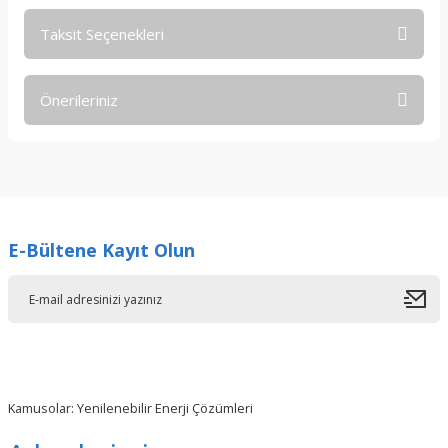
Taksit Seçenekleri
Bu ürüne ilk yorumu siz yapın!
Önerileriniz
Yorum Yaz
Bu ürünün fiyat bilgisi, resim, ürün açıklamalarında ve diğer
konularda yetersiz gördüğünüz noktaları öneri formunu
kullanarak tarafımıza iletebilirsiniz.
Görüş ve önerileriniz için teşekkür ederiz.
E-Bültene Kayıt Olun
Ürün resmi kalitesiz, bozuk veya görüntülenemiyor.
Ürün açıklamasında eksik bilgiler bulunuyor.
Ürün bilgilerinde hatalar bulunuyor.
Ürün fiyatı diğer sitelerden daha pahalı.
Bu ürüne benzer farklı alternatifler olmalı.
Kamusolar: Yenilenebilir Enerji Çözümleri