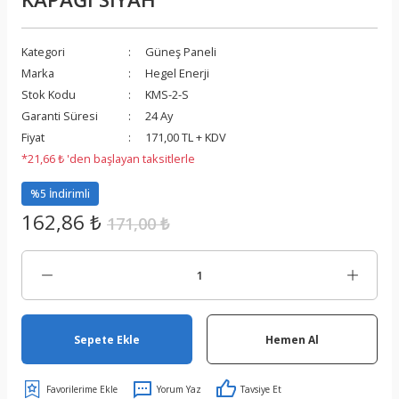
Kategori
Güneş Paneli
Marka
Hegel Enerji
Stok Kodu
KMS-2-S
Garanti Süresi
24 Ay
Fiyat
171,00 TL + KDV
*21,66 ₺ 'den başlayan taksitlerle
%5 İndirimli
162,86 ₺
171,00 ₺
Sepete Ekle
Hemen Al
Yorum Yaz
Tavsiye Et