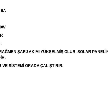
 9A
70W
UR
.
 RAĞMEN ŞARJ AKIMI YÜKSELMİŞ OLUR. SOLAR PANELİ
İR.
VE SİSTEMİ ORADA ÇALIŞTIRIR.