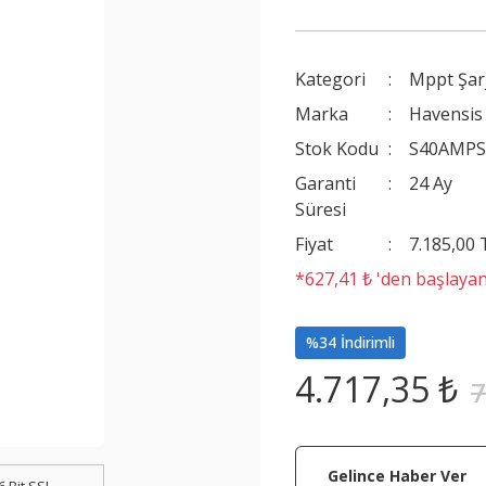
Kategori
Mppt Şarj
Marka
Havensis
Stok Kodu
S40AMP
Garanti
24 Ay
Süresi
Fiyat
7.185,00
*627,41 ₺ 'den başlayan
%34 İndirimli
4.717,35 ₺
7
Gelince Haber Ver