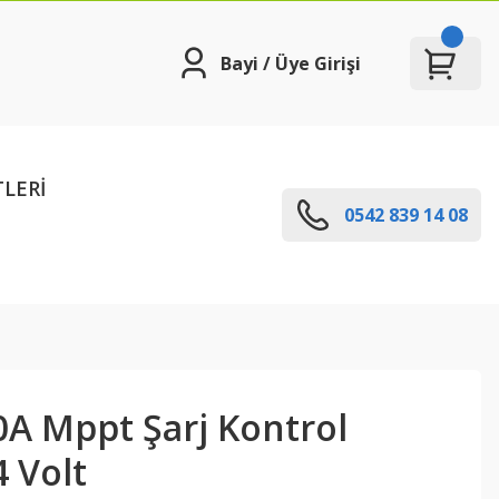
Bayi / Üye Girişi
TLERİ
0542 839 14 08
0A Mppt Şarj Kontrol
4 Volt