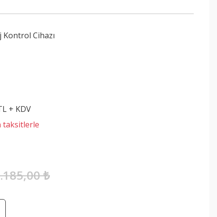
 Kontrol Cihazı
S
 TL + KDV
 taksitlerle
.185,00 ₺