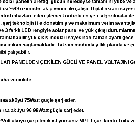
le solar panelin ürettiği gücün neredeyse tamamını yüke ve 
%99 üzerinde takip verimi ile çalışır. Dijital ekranı sayesi
ol cihazları mikroişlemci kontrolü en yeni algoritmalar ile a
rj teknolojisi ile donatılmış ve maksimum verim avantajları
ve 3 farklı LED rengiyle solar panel ve yük çıkışı durumlarını
ramlanabilir yük çıkış modları sayesinde zaman ayarlı gece 
ına imkan sağlamaktadır. Takvim moduyla yıllık planda ve ç
i çalışabilir.
SOLAR PANELDEN ÇEKİLEN GÜCÜ VE PANEL VOLTAJINI GÖSTE
aha verimlidir.
ırsa aküyü 75Watt güçle şarj eder.
nırsa aküyü 96-98Watt güçle şarj eder.
lt aküyü şarj etmek istiyorsanız MPPT şarj kontrol cihazı ile ş