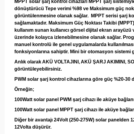
MPPT solar şarj kontrol cihazları MPPT şarj sistemiy
dönüştürücü Tepe verimi %98 ve Maksimum güç noktası 
görüntülenmesine olanak sağlar. MPPT serisi şarj kontr
sağlamaktadır. Maksimum Güç Noktası Takibi (MPPT), şa
kullanım sunan kullanıcı görsel dijital ekran arayüzü 
üzerinde kolayca izlenebilmesine olanak sağlar. Prog
manuel kontrolü ile genel uygulamalarda kullanılmas
fonksiyonlarına sahiptir. Mini bir otomasyon sistemi gib
Anlık olarak AKÜ VOLTAJINI, AKÜ ŞARJ AKIMINI, 
görüntüleyebilirsiniz.
PWM solar şarj kontrol cihazlarına göre güç %20-30 d
Örneğin;
100Watt solar panel PWM şarj cihazı ile aküye bağlan
100Watt solar panel MPPT şarj cihazı ile aküye bağla
Diğer bir avantajı 24Volt (250-275W) solar panelden 12Vo
12Volta düşürür.