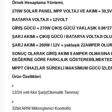
Örnek Hesaplama Yöntemi,
270W SOLAR PANEL MPP VOLTAJ VE AKIMI = 30,5V
BATARYA VOLTAJI = 12VOLT
GİRİŞ GÜCÜ = 270W ÇIKIŞ GÜCÜ YAKLAŞIK 0,96*2
ŞARJ AKIMI = ÇIKIŞ GÜCÜ / BATARYA VOLTAJI OL
ŞARJ AKIMI = 260W / 12V = yaklaşık 22AMPER OLUR
SONUÇ OLARAK GİRİŞ AKIMI 9 AMPER OLMASINA
DEĞERİNE GÖRE FARKLILIK GÖSTEREBİLMEKTED
MPPT CİHAZLAR SÜREKLİ MAKSİMUM GÜCÜ İZLER 
Ürün Özellikleri
12/24 volt Akü Şarjı(Otomatik Tanıma)
32bit ARM Mikroişlemci Kontrollü