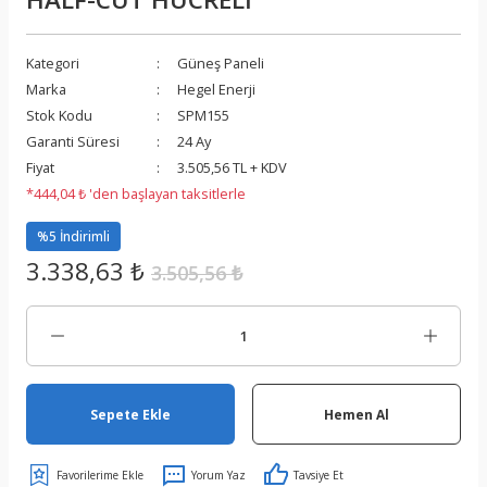
Kategori
Güneş Paneli
Marka
Hegel Enerji
Stok Kodu
SPM155
Garanti Süresi
24 Ay
Fiyat
3.505,56 TL + KDV
*444,04 ₺ 'den başlayan taksitlerle
%5 İndirimli
3.338,63 ₺
3.505,56 ₺
Sepete Ekle
Hemen Al
Yorum Yaz
Tavsiye Et