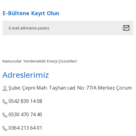
Görüş ve önerileriniz için teşekkür ederiz.
E-Bültene Kayıt Olun
Ürün resmi kalitesiz, bozuk veya görüntülenemiyor.
Ürün açıklamasında eksik bilgiler bulunuyor.
Ürün bilgilerinde hatalar bulunuyor.
Ürün fiyatı diğer sitelerden daha pahalı.
Bu ürüne benzer farklı alternatifler olmalı.
Kamusolar: Yenilenebilir Enerji Çözümleri
Adreslerimiz
Şube: Çepni Mah. Taşhan cad. No :77/A Merkez Çorum
Gönder
0542 839 14 08
0530 470 74 40
0364 213 64 01