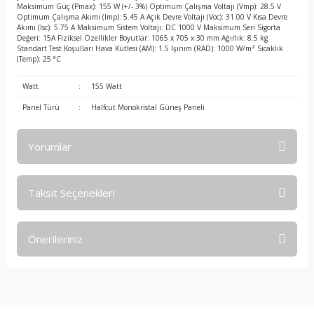
Maksimum Güç (Pmax): 155 W (+/- 3%) Optimum Çalışma Voltajı (Vmp): 28.5 V
Optimum Çalışma Akımı (Imp): 5.45 A Açık Devre Voltajı (Voc): 31.00 V Kısa Devre
Akımı (Isc): 5.75 A Maksimum Sistem Voltajı: DC 1000 V Maksimum Seri Sigorta
Değeri: 15A Fiziksel Özellikler Boyutlar: 1065 x 705 x 30 mm Ağırlık: 8.5 kg
Standart Test Koşulları Hava Kütlesi (AM): 1.5 Işınım (RAD): 1000 W/m² Sıcaklık
(Temp): 25 °C
Watt
:
155 Watt
Panel Türü
:
Halfcut Monokristal Güneş Paneli
Yorumlar
Taksit Seçenekleri
Bu ürüne ilk yorumu siz yapın!
Önerileriniz
Yorum Yaz
Bu ürünün fiyat bilgisi, resim, ürün açıklamalarında ve diğer
konularda yetersiz gördüğünüz noktaları öneri formunu
kullanarak tarafımıza iletebilirsiniz.