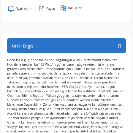
Karşılaştır
Fiyatı Alarmı
Paylaş
Ürün Bilgisi
Daha fazla güç, daha fazla enerji özgürlüğü! Yüksek performanslı monokristal
hücrelerle üretilen bu 155 Watt'lık güneş paneli, güç ve verimliliği bir araya
getirerek orta ölçekli enerji ihtiyaçlarınız için kusursuz bir çözüm sunar. Standart
panellere göre artırılmış gücüyle, daha fazla cihaz çalıştırmanıza ve akülerinizi
daha hızlı şarj etmenize olanak tanır Öne Çıkan Özellikler: Üstün Monokristal
Teknoloji: Düşük güneş ışığında dahi yüksek verimlilikle çalışarak gün boyu
maksimum enerji üretimini hedefler. 155W Güçlü Çıkış: Aydınlatma, küçük
buzdolabı, TV ve elektronik cihaz şarjı gibi birden fazla ihtiyacı rahatlıkla karşılar.
Optimize Edilmiş Boyutlar: Yüksek güç çıkışına rağmen, verimli alan kullanımı
sunarak karavan, teras ve çatı gibi çeşitli alanlara kolayca monte edilebilir.
Maksimum Dayanıklılık: Zorlu iklim koşullarına, rüzgar ve kar yüküne karşı test
edilmiş, uzun ömürlü ve güvenilir bir yapıya sahiptir. Kullanım Alanları: Orta
ölçekli karavan ve tekne sistemleri Şebekeden bağımsız (off-grid) bağ ve dağ evleri
Tarımsal sulama pompaları ve aydınlatma Yayla evleri ve mobil yaşam alanları
Güvenlik kameraları ve telekomünikasyon sistemleri Enerji kapasitenizi bir üst
seviyeye taşımak için tasarlanan 155W Monokristal Güneş Paneli, güvenilirliği ve
yüksek performansı ile yatırımınız için en doğru tercihti Elektriksel Özellikler