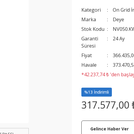
Kategori
On Grid İ
Marka
Deye
Stok Kodu
NV050.K
Garanti
24 Ay
Süresi
Fiyat
366.435,
Havale
373.470,5
*42.237,74 ₺ 'den başlay
%13 İndirimli
317.577,00 
Gelince Haber Ver