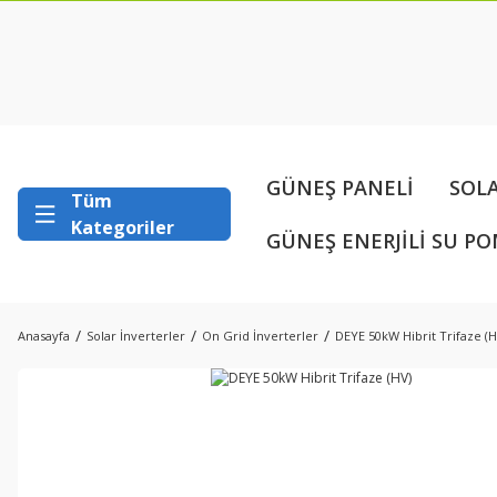
GÜNEŞ PANELİ
SOL
Tüm
Kategoriler
GÜNEŞ ENERJİLİ SU PO
Anasayfa
Solar İnverterler
On Grid İnverterler
DEYE 50kW Hibrit Trifaze (H