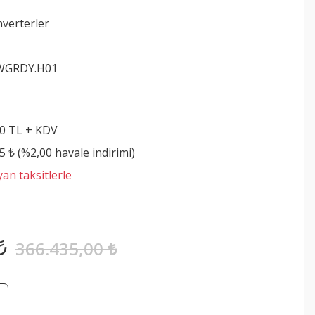
nverterler
WGRDY.H01
00 TL + KDV
5 ₺ (%2,00 havale indirimi)
an taksitlerle
₺
366.435,00 ₺