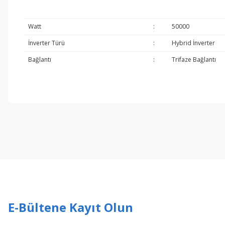
Watt
:
50000
İnverter Türü
:
Hybrid İnverter
Bağlantı
:
Trifaze Bağlantı
Bu ürünün fiyat bilgisi, resim, ürün açıklamalarında ve diğer konul
Görüş ve önerileriniz için teşekkür ederiz.
Ürün resmi kalitesiz, bozuk veya görüntülenemiyor.
Ürün açıklamasında eksik bilgiler bulunuyor.
Ürün bilgilerinde hatalar bulunuyor.
Ürün fiyatı diğer sitelerden daha pahalı.
Bu ürüne benzer farklı alternatifler olmalı.
E-Bültene Kayıt Olun