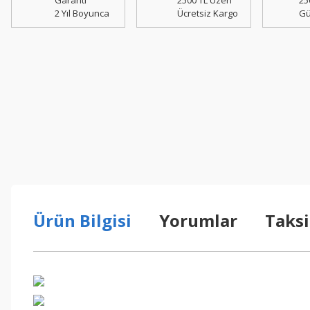
Garanti
2500 TL Üzeri
25
2 Yıl Boyunca
Ücretsiz Kargo
Gü
Ürün Bilgisi
Yorumlar
Taksi