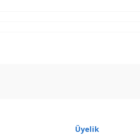
arda yetersiz gördüğünüz noktaları öneri formunu kullanarak tarafımıza ilet
Bu ürüne ilk yorumu siz yapın!
Yorum Yaz
Üyelik