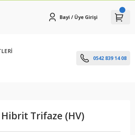
Bayi / Üye Girişi
TLERİ
0542 839 14 08
ibrit Trifaze (HV)