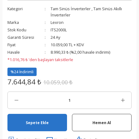
Kategori
Tam Sinüs İnverterler
,
Tam Sinüs Akıllı
İnverterler
Marka
Lexron
Stok Kodu
ITS2000L
Garanti Süresi
24 Ay
Fiyat
10.059,00 TL + KDV
Havale
8.990,33 ₺ (%2,00 havale indirimi)
*1.016,76 ₺ 'den başlayan taksitlerle
%24 İndirimli
7.644,84 ₺
10.059,00 ₺
Sepete Ekle
Hemen Al