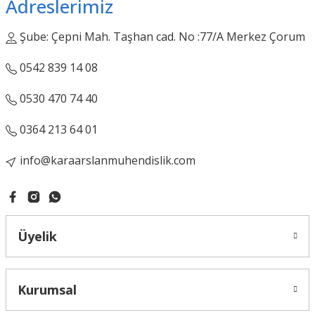
Adreslerimiz
Şube: Çepni Mah. Taşhan cad. No :77/A Merkez Çorum
Gönder
0542 839 14 08
0530 470 74 40
0364 213 64 01
info@karaarslanmuhendislik.com
Üyelik
Kurumsal