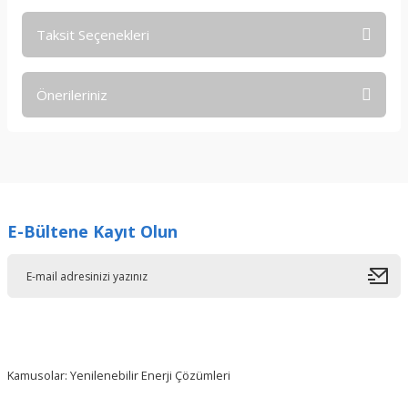
Taksit Seçenekleri
Bu ürüne ilk yorumu siz yapın!
Önerileriniz
Yorum Yaz
Bu ürünün fiyat bilgisi, resim, ürün açıklamalarında ve diğer
konularda yetersiz gördüğünüz noktaları öneri formunu
kullanarak tarafımıza iletebilirsiniz.
Görüş ve önerileriniz için teşekkür ederiz.
E-Bültene Kayıt Olun
Ürün resmi kalitesiz, bozuk veya görüntülenemiyor.
Ürün açıklamasında eksik bilgiler bulunuyor.
Ürün bilgilerinde hatalar bulunuyor.
Ürün fiyatı diğer sitelerden daha pahalı.
Bu ürüne benzer farklı alternatifler olmalı.
Kamusolar: Yenilenebilir Enerji Çözümleri