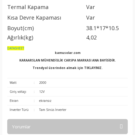
Termal Kapama
Var
Kısa Devre Kapaması
Var
Boyut(cm)
38.1*17*10.5
Ağırlık(kg)
4,02
DATASHEET
kamusolar.com
KARAARSLAN MÜHENDİSLİK CARSPA MARKASI ANA BAYİSİDİR.
Trendyol üzerinden almak için
TIKLAYINIZ.
Watt
:
2000
Giriş voltajı
:
12V
Ekran
:
ekransız
İnverter Türü
:
Tam Sinüs İnverter
Yorumlar