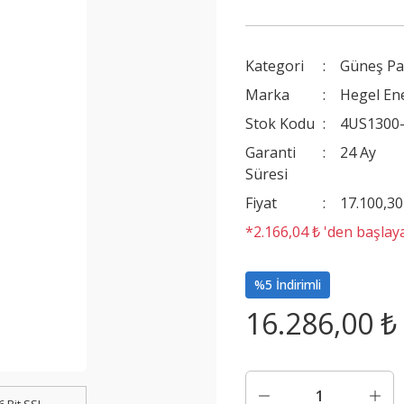
Kategori
Güneş Pa
Marka
Hegel Ene
Stok Kodu
4US1300-
Garanti
24 Ay
Süresi
Fiyat
17.100,3
*2.166,04 ₺ 'den başlaya
%5 İndirimli
16.286,00 ₺