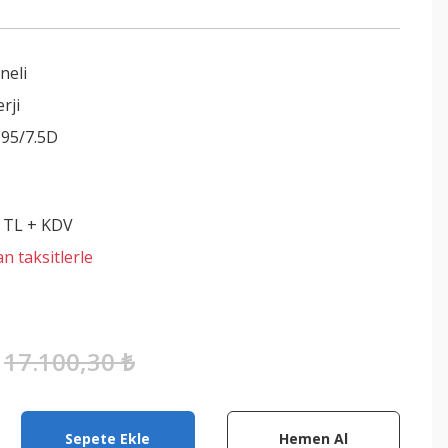
neli
rji
95/7.5D
0 TL + KDV
n taksitlerle
17.100,30 ₺
Sepete Ekle
Hemen Al