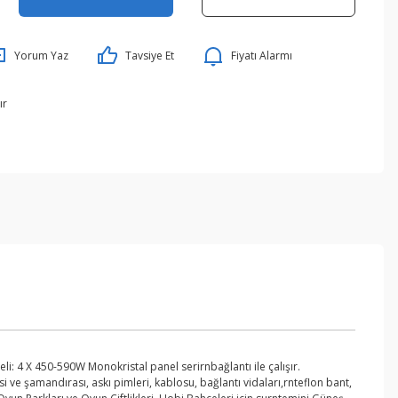
Yorum Yaz
Tavsiye Et
Fiyatı Alarmı
ır
i: 4 X 450-590W Monokristal panel serirnbağlantı ile çalışır.
i ve şamandırası, askı pimleri, kablosu, bağlantı vidaları,rnteflon bant,