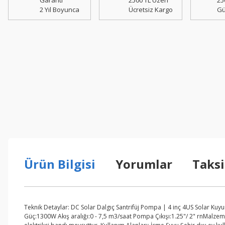
Garanti
2500 TL Üzeri
25
2 Yıl Boyunca
Ücretsiz Kargo
Gü
Ürün Bilgisi
Yorumlar
Taksi
Teknik Detaylar: DC Solar Dalgıç Santrifüj Pompa | 4 inç 4US Solar Kuyu
Güç:1300W Akış aralığı:0 - 7,5 m3/saat Pompa Çıkışı:1.25"/ 2" rnMalzeme: