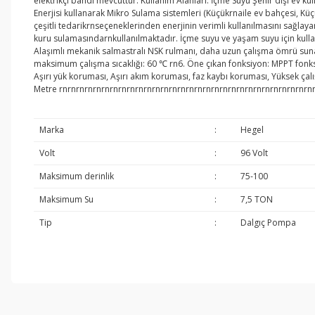
elektrikçi bandı mevcuttur. Kullanım Alanları: İçme Suyu Şehir dışı ev ku
Enerjisi kullanarak Mikro Sulama sistemleri (Küçükrnaile ev bahçesi, Kü
çeşitli tedarikrnseçeneklerinden enerjinin verimli kullanılmasını sağlay
kuru sulamasındarnkullanılmaktadır. İçme suyu ve yaşam suyu için kullanıl
Alaşımlı mekanik salmastralı NSK rulmanı, daha uzun çalışma ömrü sunar.
maksimum çalışma sıcaklığı: 60 ℃ rn6. Öne çıkan fonksiyon: MPPT fonksi
Aşırı yük koruması, Aşırı akım koruması, faz kaybı koruması, Yüksek çal
Metre rnrnrnrnrnrnrnrnrnrnrnrnrnrnrnrnrnrnrnrnrnrnrnrnrnrnrnrnrnrn
Marka
:
Hegel
Volt
:
96 Volt
Maksimum derinlik
:
75-100
Maksimum Su
:
7,5 TON
Tip
:
Dalgıç Pompa
Bu ürünün fiyat bilgisi, resim, ürün açıklamalarında ve diğer konul
Görüş ve önerileriniz için teşekkür ederiz.