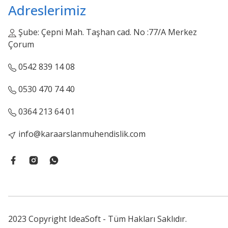
Adreslerimiz
Şube: Çepni Mah. Taşhan cad. No :77/A Merkez
Çorum
0542 839 14 08
0530 470 74 40
0364 213 64 01
info@karaarslanmuhendislik.com
2023 Copyright IdeaSoft - Tüm Hakları Saklıdır.