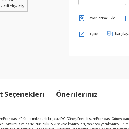
6 Bit SSL
venli Alışveriş
Karşılaşt
Paylaş
t Seçenekleri
Önerileriniz
rnPompası 4" Kalıcı mıknatıslı fırçasız DC Güneş Enerjili surnPompası Güneş panel
 Kömürsüz ve harici sürücülü. Sıvı seviye kontrolleri, tank seviyernkontrol ünites