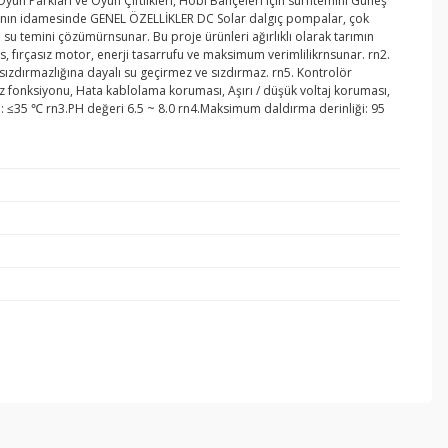
 Oyun Parkları ve Oyun Çiftlikleri, Hobi Bahçeleri için surntemini Güneş
sularının idamesinde GENEL ÖZELLİKLER DC Solar dalgıç pompalar, çok
 su temini çözümürnsunar. Bu proje ürünleri ağırlıklı olarak tarımın
tıs, fırçasız motor, enerji tasarrufu ve maksimum verimlilikrnsunar. rn2.
 sızdırmazlığına dayalı su geçirmez ve sızdırmaz. rn5. Kontrolör
z fonksiyonu, Hata kablolama koruması, Aşırı / düşük voltaj koruması,
ğı: ≤35 ℃ rn3.PH değeri 6.5 ~ 8.0 rn4.Maksimum daldırma derinliği: 95
ebilirsiniz.