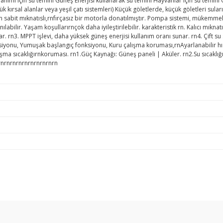
llanımı için su temini Güneş Enerjisi kullanarak su temini Hayvanlar için su temini
çük kırsal alanlar veya yeşil çatı sistemleri) Küçük göletlerde, küçük göletleri 
an sabit mıknatıslı,rnfırçasız bir motorla donatılmıştır. Pompa sistemi, mükemmel
abilir. Yaşam koşullarırnçok daha iyileştirilebilir. karakteristik rn. Kalıcı mıkna
 rn3. MPPT işlevi, daha yüksek güneş enerjisi kullanım oranı sunar. rn4. Çift su
yonu, Yumuşak başlangıç ​​fonksiyonu, Kuru çalışma koruması,rnAyarlanabilir hı
ışma sıcaklığırnkoruması. rn1.Güç Kaynağı: Güneş paneli | Aküler. rn2.Su sıcaklı
rnrnrnrnrnrnrnrnrnrn
arda yetersiz gördüğünüz noktaları öneri formunu kullanarak tarafımıza ilet
Bu ürüne ilk yorumu siz yapın!