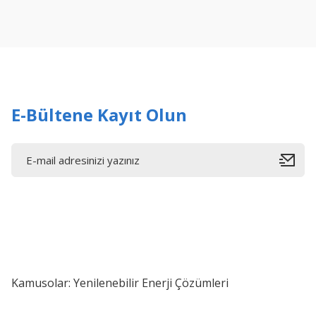
Ürün resmi kalitesiz, bozuk veya görüntülenemiyor.
Ürün açıklamasında eksik bilgiler bulunuyor.
Ürün bilgilerinde hatalar bulunuyor.
Ürün fiyatı diğer sitelerden daha pahalı.
Bu ürüne benzer farklı alternatifler olmalı.
E-Bültene Kayıt Olun
Kamusolar: Yenilenebilir Enerji Çözümleri