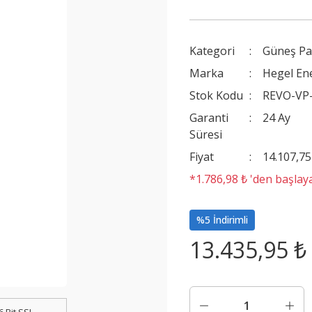
Kategori
Güneş Pa
Marka
Hegel Ene
Stok Kodu
REVO-VP
Garanti
24 Ay
Süresi
Fiyat
14.107,7
*1.786,98 ₺ 'den başlaya
%5 İndirimli
13.435,95 ₺