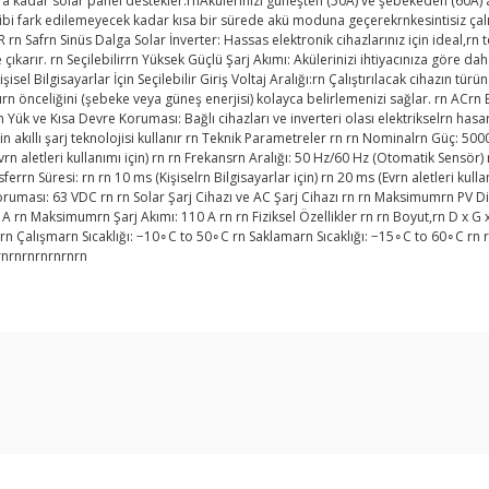
'a kadar solar panel destekler.rnAkülerinizi güneşten (50A) ve şebekeden (60A) 
ibi fark edilemeyecek kadar kısa bir sürede akü moduna geçerekrnkesintisiz çalışma sa
frn Sinüs Dalga Solar İnverter: Hassas elektronik cihazlarınız için ideal,rn temi
arır. rn Seçilebilirrn Yüksek Güçlü Şarj Akımı: Akülerinizi ihtiyacınıza göre daha
isel Bilgisayarlar İçin Seçilebilir Giriş Voltaj Aralığı:rn Çalıştırılacak cihazın tü
ğırn önceliğini (şebeke veya güneş enerjisi) kolayca belirlemenizi sağlar. rn ACrn
Yük ve Kısa Devre Koruması: Bağlı cihazları ve inverteri olası elektrikselrn hasar
akıllı şarj teknolojisi kullanır rn Teknik Parametreler rn rn Nominalrn Güç: 5000
(Evrn aletleri kullanımı için) rn rn Frekansrn Aralığı: 50 Hz/60 Hz (Otomatik Sens
n Süresi: rn rn 10 ms (Kişiselrn Bilgisayarlar için) rn 20 ms (Evrn aletleri kull
 Koruması: 63 VDC rn rn Solar Şarj Cihazı ve AC Şarj Cihazı rn rn Maksimumrn PV 
rn Maksimumrn Şarj Akımı: 110 A rn rn Fiziksel Özellikler rn rn Boyut,rn D x G x 
Çalışmarn Sıcaklığı: −10∘C to 50∘C rn Saklamarn Sıcaklığı: −15∘C to 60∘C rn 
rnrnrnrnrnrnrn
arda yetersiz gördüğünüz noktaları öneri formunu kullanarak tarafımıza ilet
Bu ürüne ilk yorumu siz yapın!
Yorum Yaz