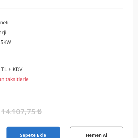
neli
rji
-5KW
5 TL + KDV
n taksitlerle
14.107,75 ₺
Sepete Ekle
Hemen Al