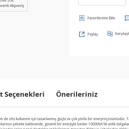
6 Bit SSL
venli Alışveriş
Karşılaşt
Paylaş
t Seçenekleri
Önerileriniz
m de ofis kullanımı için tasarlanmış güçlü ve çok yönlü bir enerjirnçözümüdür. 
arınızı şebeke kalitesinde, güvenli bir enerjiyle besler.10000VA'lık anlık dalga