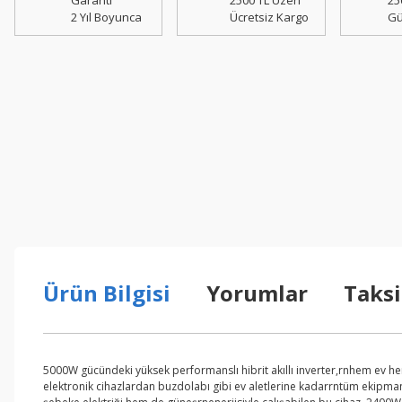
Garanti
2500 TL Üzeri
25
2 Yıl Boyunca
Ücretsiz Kargo
Gü
Ürün Bilgisi
Yorumlar
Taksi
5000W gücündeki yüksek performanslı hibrit akıllı inverter,rnhem ev he
elektronik cihazlardan buzdolabı gibi ev aletlerine kadarrntüm ekipmanl