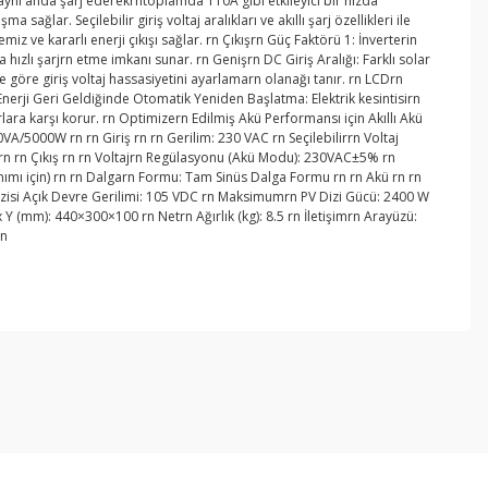
aynı anda şarj ederekrntoplamda 110A gibi etkileyici bir hızda
ğlar. Seçilebilir giriş voltaj aralıkları ve akıllı şarj özellikleri ile
z ve kararlı enerji çıkışı sağlar. rn Çıkışrn Güç Faktörü 1: İnverterin
 hızlı şarjrn etme imkanı sunar. rn Genişrn DC Giriş Aralığı: Farklı solar
rüne göre giriş voltaj hassasiyetini ayarlamarn olanağı tanır. rn LCDrn
 Enerji Geri Geldiğinde Otomatik Yeniden Başlatma: Elektrik kesintisirn
lara karşı korur. rn Optimizern Edilmiş Akü Performansı için Akıllı Akü
VA/5000W rn rn Giriş rn rn Gerilim: 230 VAC rn Seçilebilirrn Voltaj
ör) rn rn Çıkış rn rn Voltajrn Regülasyonu (Akü Modu): 230VAC±5% rn
anımı için) rn rn Dalgarn Formu: Tam Sinüs Dalga Formu rn rn Akü rn rn
Dizisi Açık Devre Gerilimi: 105 VDC rn Maksimumrn PV Dizi Gücü: 2400 W
Y (mm): 440×300×100 rn Netrn Ağırlık (kg): 8.5 rn İletişimrn Arayüzü:
rn
ebilirsiniz.