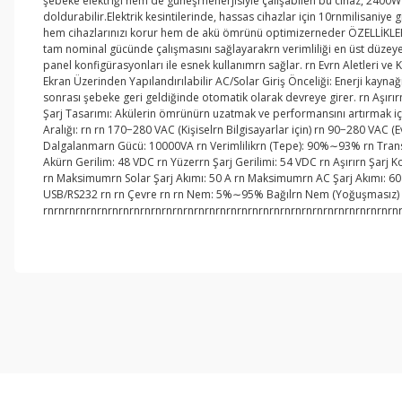
şebeke elektriği hem de güneşrnenerjisiyle çalışabilen bu cihaz, 2400W
doldurabilir.Elektrik kesintilerinde, hassas cihazlar için 10rnmilisaniye g
hem cihazlarınızı korur hem de akü ömrünü optimizerneder ÖZELLİKLER rn Sa
tam nominal gücünde çalışmasını sağlayarakrn verimliliği en üst düzeye çık
panel konfigürasyonları ile esnek kullanımrn sağlar. rn Evrn Aletleri ve Kiş
Ekran Üzerinden Yapılandırılabilir AC/Solar Giriş Önceliği: Enerji kayna
sonrası şebeke geri geldiğinde otomatik olarak devreye girer. rn Aşırırn 
Şarj Tasarımı: Akülerin ömrünürn uzatmak ve performansını artırmak için 
Aralığı: rn rn 170−280 VAC (Kişiselrn Bilgisayarlar için) rn 90−280 VAC 
Dalgalanmarn Gücü: 10000VA rn Verimlilikrn (Tepe): 90%∼93% rn Transferr
Akürn Gerilim: 48 VDC rn Yüzerrn Şarj Gerilimi: 54 VDC rn Aşırırn Şarj
rn Maksimumrn Solar Şarj Akımı: 50 A rn Maksimumrn AC Şarj Akımı: 60 A 
USB/RS232 rn rn Çevre rn rn Nem: 5%∼95% Bağılrn Nem (Yoğuşmasız) rn 
rnrnrnrnrnrnrnrnrnrnrnrnrnrnrnrnrnrnrnrnrnrnrnrnrnrnrnrnrnrnrnrnrn
Bu ürünün fiyat bilgisi, resim, ürün açıklamalarında ve diğer konul
Görüş ve önerileriniz için teşekkür ederiz.
Ürün resmi kalitesiz, bozuk veya görüntülenemiyor.
Ürün açıklamasında eksik bilgiler bulunuyor.
Ürün bilgilerinde hatalar bulunuyor.
Ürün fiyatı diğer sitelerden daha pahalı.