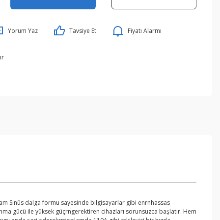
Yorum Yaz
Tavsiye Et
Fiyatı Alarmı
ır
Tam Sinüs dalga formu sayesinde bilgisayarlar gibi enrnhassas
lanma gücü ile yüksek güçrngerektiren cihazları sorunsuzca başlatır. Hem