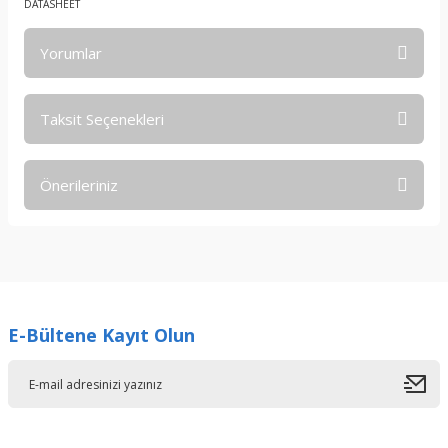
DATASHEET
Yorumlar
Taksit Seçenekleri
Bu ürüne ilk yorumu siz yapın!
Önerileriniz
Yorum Yaz
Bu ürünün fiyat bilgisi, resim, ürün açıklamalarında ve diğer
konularda yetersiz gördüğünüz noktaları öneri formunu
kullanarak tarafımıza iletebilirsiniz.
Görüş ve önerileriniz için teşekkür ederiz.
E-Bültene Kayıt Olun
Ürün resmi kalitesiz, bozuk veya görüntülenemiyor.
Ürün açıklamasında eksik bilgiler bulunuyor.
Ürün bilgilerinde hatalar bulunuyor.
Ürün fiyatı diğer sitelerden daha pahalı.