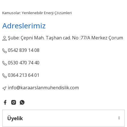
Bu ürüne benzer farklı alternatifler olmalı.
Kamusolar: Yenilenebilir Enerji Çözümleri
Adreslerimiz
Şube: Çepni Mah. Taşhan cad. No :77/A Merkez Çorum
Gönder
0542 839 14 08
0530 470 74 40
0364 213 64 01
info@karaarslanmuhendislik.com
Üyelik