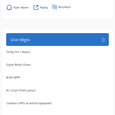
Karşılaştır
Fiyatı Alarmı
Paylaş
Ürün Bilgisi
Türkçe Dil + Arayüz
Dijital Renkli Ekran
%100 MPPT
AC Girişli (Hibrit çalışır)
Uzaktan GPRS ile kontrol (opsiyonel)