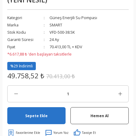
Kategori
Güneş Enerjili Su Pompası
Marka
SMART
Stok Kodu
VFD-500-38.5K
Garanti Süresi
24 Ay
Fiyat
70.413,00 TL + KDV
*6.617,88 ₺ 'den başlayan taksitlerle
%29 İndirimli
49.758,52 ₺
70.413,00 ₺
Sepete Ekle
Hemen Al
Yorum Yaz
Tavsiye Et