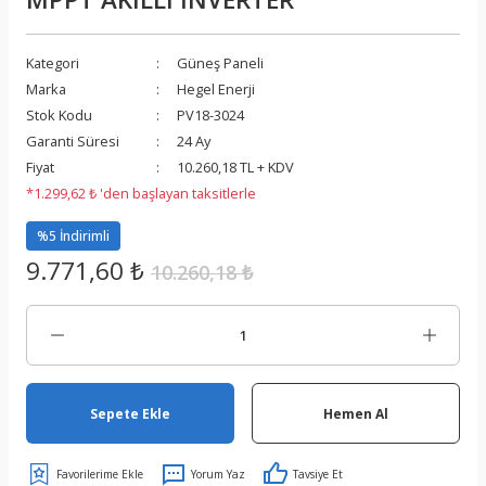
Kategori
Güneş Paneli
Marka
Hegel Enerji
Stok Kodu
PV18-3024
Garanti Süresi
24 Ay
Fiyat
10.260,18 TL + KDV
*1.299,62 ₺ 'den başlayan taksitlerle
%5 İndirimli
9.771,60 ₺
10.260,18 ₺
Sepete Ekle
Hemen Al
Yorum Yaz
Tavsiye Et