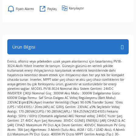
Karşılaştır
Fiyatı Alarmı
Paylaş
Ürün Bilgisi
Eviniz, ofisiniz veya şebekeden uzak yaşam alanlarınız için tasarlanmış PV18-
3024 Akıllı Hibrit İnverter ile tanışın. Güneşin gücünü en verimli şekilde
kullanarak enerji ihtiyaçlarınızı karşılamak ve elektrik kesintilerinde dahi
hayatınıza kesintisiz devam etmek için ihtiyacınız olan her şeyi tek bir kompakt
cihazda sunar. İnverter, MPPT solar şarj cihazı ve akü şarj cihazı özelliklerini bir
araya getiren bu çok fonksiyonlu ürün, güvenilir ve sürdürülebilir bir enerji
yönetimi sağlar. MODEL PV18-3024 Nominal Akü Sistem Gerilimi: 24VDC
İNVERTER ÇIKIŞI Nominal Güç :3000W Akü Modu : 3000W Dalgalanma Gücü:
6000W Dalga Formu: Saf Sinüs Dalgası AC Voltaj Regülasyonu (Batt.Modu):
230VAC$\pm$5% (Ayar) İnverter Verimliliği (Tepe): 90-93% Transfer Süresi: 10ms
(UPS / VDE4105) / 20ms (APL) AC GİRİŞ Gerilim: 230VAC ±5% Seçilebilir Voltaj
Aralığı: 170-280VAC(UPS) / 90-280VAC(APL) / 184-253VAC(VED4105) Frekans
Aralığı: 50Hz / 60Hz (Otomatik algılama) AKÜ Normal voltaj: 24VDC Yüzer Şarj
Gerilimi: 27.4VDC Aşırı Şarj Koruması: 30VDC GÜNEŞ ENERJİLİ ŞARJ CİHAZI & AC
ŞARJ CİHAZI Maksimum PV Dizi Açık Devre Gerilimi: 400VDC Maksimum PV Giriş
Akımı: 18A Şarj Algoritması: 3 Adımlı (Sulu Akü, AGM / GEL / LEAD Akü), 4 Adımlı
(Li) Maksimum PV Dizi Gücü: 4000W PV Dizisi MPPT Gerilim Aralığı (Tip.): 30-