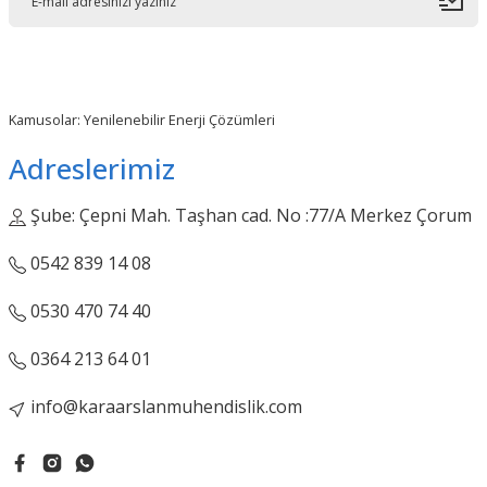
Ürün bilgilerinde hatalar bulunuyor.
Ürün fiyatı diğer sitelerden daha pahalı.
Bu ürüne benzer farklı alternatifler olmalı.
Kamusolar: Yenilenebilir Enerji Çözümleri
Adreslerimiz
Şube: Çepni Mah. Taşhan cad. No :77/A Merkez Çorum
Gönder
0542 839 14 08
0530 470 74 40
0364 213 64 01
info@karaarslanmuhendislik.com