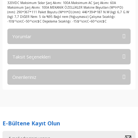
320VDC Maksimum Solar Şarj Akımı: 100A Maksimum AC Şarj Akımı: 60A
Maksimum Şarj Akımı: 100A MEKANİK ÖZELLİKLER Makine Boyutları (W*H*D)
(mm): 290*367*111 Paket Boyutu (W*H*D) (mm): 446*394*187 N.W (kg): 6,7 G.W
(kg): 7,7 DİĞER Nem: 5 ila %95 Bağıl nem (Yoğuşmasız) Çalışma Sıcaklığı:
-10$^\circC−50^\circ$C Depolama Sıcaklığı: -15$^\circC−60^\circ$C
Yorumlar
Taksit Seçenekleri
Bu ürüne ilk yorumu siz yapın!
Önerileriniz
Yorum Yaz
Bu ürünün fiyat bilgisi, resim, ürün açıklamalarında ve diğer
konularda yetersiz gördüğünüz noktaları öneri formunu
kullanarak tarafımıza iletebilirsiniz.
Görüş ve önerileriniz için teşekkür ederiz.
E-Bültene Kayıt Olun
Ürün resmi kalitesiz, bozuk veya görüntülenemiyor.
Ürün açıklamasında eksik bilgiler bulunuyor.