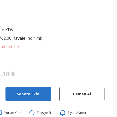
L + KDV
(%2,00 havale indirimi)
aksitlerle
,18 ₺
Sepete Ekle
Hemen Al
Yorum Yaz
Tavsiye Et
Fiyatı Alarmı