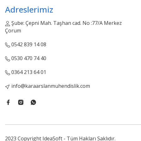
Adreslerimiz
Şube: Çepni Mah. Taşhan cad. No :77/A Merkez
Çorum
0542 839 14 08
0530 470 74 40
0364 213 64 01
info@karaarslanmuhendislik.com
2023 Copyright IdeaSoft - Tüm Hakları Saklıdır.