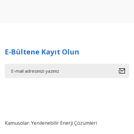
Ürün resmi kalitesiz, bozuk veya görüntülenemiyor.
Ürün açıklamasında eksik bilgiler bulunuyor.
Ürün bilgilerinde hatalar bulunuyor.
Ürün fiyatı diğer sitelerden daha pahalı.
Bu ürüne benzer farklı alternatifler olmalı.
E-Bültene Kayıt Olun
Kamusolar: Yenilenebilir Enerji Çözümleri