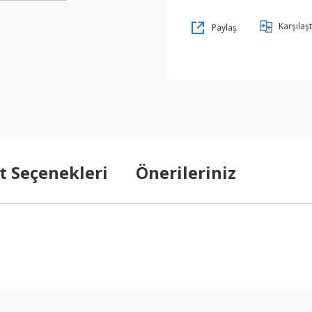
Karşılaşt
Paylaş
t Seçenekleri
Önerileriniz
arda yetersiz gördüğünüz noktaları öneri formunu kullanarak tarafımıza ilet
Bu ürüne ilk yorumu siz yapın!