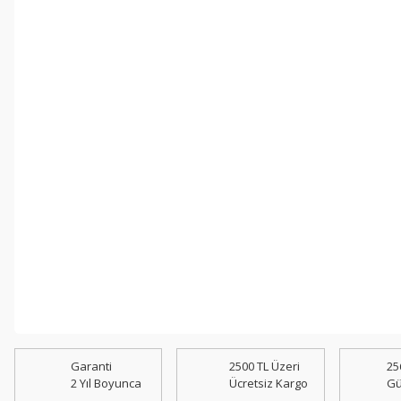
Garanti
2500 TL Üzeri
25
2 Yıl Boyunca
Ücretsiz Kargo
Gü