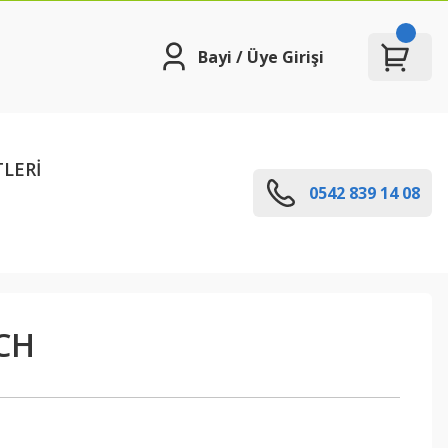
Bayi / Üye Girişi
TLERİ
0542 839 14 08
CH