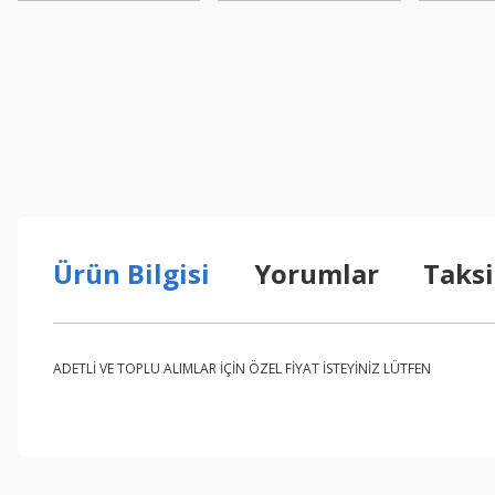
Ürün Bilgisi
Yorumlar
Taksi
ADETLİ VE TOPLU ALIMLAR İÇİN ÖZEL FİYAT İSTEYİNİZ LÜTFEN
Bu ürünün fiyat bilgisi, resim, ürün açıklamalarında ve diğer konul
Görüş ve önerileriniz için teşekkür ederiz.