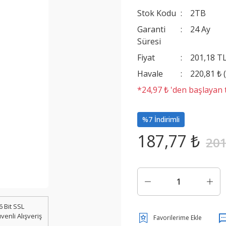
Stok Kodu
2TB
Garanti
24 Ay
Süresi
Fiyat
201,18 T
Havale
220,81 ₺ 
*24,97 ₺ 'den başlayan t
%7 İndirimli
187,77 ₺
201
6 Bit SSL
venli Alışveriş