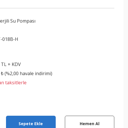
rjili Su Pompası
T-018B-H
1 TL + KDV
 ₺ (%2,00 havale indirimi)
n taksitlerle
Sepete Ekle
Hemen Al