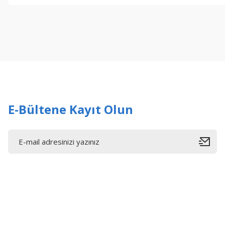
Görüş ve önerileriniz için teşekkür ederiz.
Ürün resmi kalitesiz, bozuk veya görüntülenemiyor.
Ürün açıklamasında eksik bilgiler bulunuyor.
Ürün bilgilerinde hatalar bulunuyor.
Ürün fiyatı diğer sitelerden daha pahalı.
Bu ürüne benzer farklı alternatifler olmalı.
E-Bültene Kayıt Olun