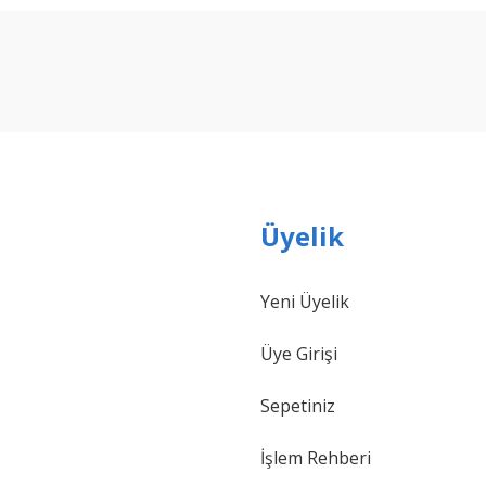
Bu ürüne ilk yorumu siz yapın!
Yorum Yaz
Üyelik
Yeni Üyelik
Gönder
Üye Girişi
Sepetiniz
İşlem Rehberi