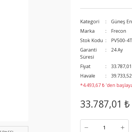
Kategori
Güneş Ene
Marka
Frecon
Stok Kodu
PV500-4
Garanti
24 Ay
Süresi
Fiyat
33.787,0
Havale
39.733,52
*4.493,67 ₺ 'den başlaya
33.787,01 ₺