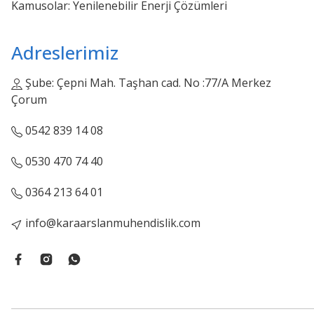
Kamusolar: Yenilenebilir Enerji Çözümleri
Adreslerimiz
Şube: Çepni Mah. Taşhan cad. No :77/A Merkez
Çorum
0542 839 14 08
0530 470 74 40
0364 213 64 01
info@karaarslanmuhendislik.com