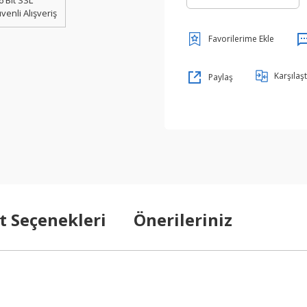
6 Bit SSL
venli Alışveriş
Karşılaşt
Paylaş
t Seçenekleri
Önerileriniz
arda yetersiz gördüğünüz noktaları öneri formunu kullanarak tarafımıza ilet