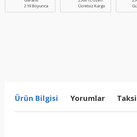
Garanti
2500 TL Üzeri
25
2 Yıl Boyunca
Ücretsiz Kargo
Gü
Ürün Bilgisi
Yorumlar
Taksi
Bu ürünün fiyat bilgisi, resim, ürün açıklamalarında ve diğer konul