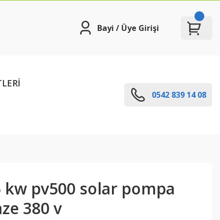
Bayi / Üye Girişi
TLERİ
0542 839 14 08
5 kw pv500 solar pompa
aze 380 v