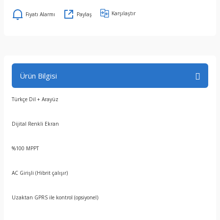
Karşılaştır
Fiyatı Alarmı
Paylaş
Ürün Bilgisi
Türkçe Dil + Arayüz
Dijital Renkli Ekran
%100 MPPT
AC Girişli (Hibrit çalışır)
Uzaktan GPRS ile kontrol (opsiyonel)