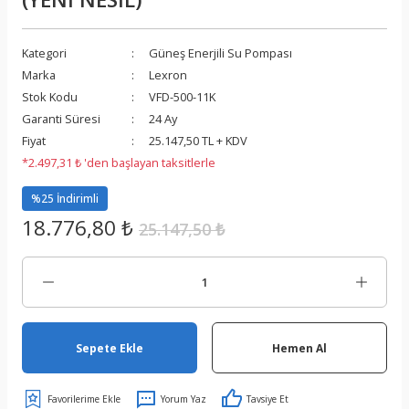
Kategori
Güneş Enerjili Su Pompası
Marka
Lexron
Stok Kodu
VFD-500-11K
Garanti Süresi
24 Ay
Fiyat
25.147,50 TL + KDV
*2.497,31 ₺ 'den başlayan taksitlerle
%25 İndirimli
18.776,80 ₺
25.147,50 ₺
Sepete Ekle
Hemen Al
Yorum Yaz
Tavsiye Et