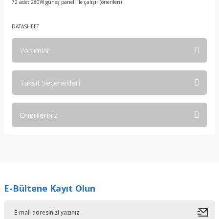
72 adet 280W güneş paneli ile çalışır (önerilen)
DATASHEET
Yorumlar
Taksit Seçenekleri
Bu ürüne ilk yorumu siz yapın!
Önerileriniz
Yorum Yaz
Bu ürünün fiyat bilgisi, resim, ürün açıklamalarında ve diğer
konularda yetersiz gördüğünüz noktaları öneri formunu
kullanarak tarafımıza iletebilirsiniz.
Görüş ve önerileriniz için teşekkür ederiz.
E-Bültene Kayıt Olun
Ürün resmi kalitesiz, bozuk veya görüntülenemiyor.
Ürün açıklamasında eksik bilgiler bulunuyor.