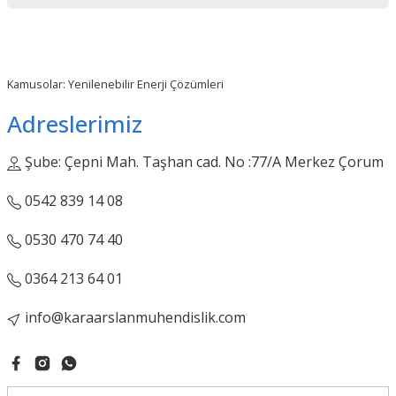
Ürün bilgilerinde hatalar bulunuyor.
Ürün fiyatı diğer sitelerden daha pahalı.
Bu ürüne benzer farklı alternatifler olmalı.
Kamusolar: Yenilenebilir Enerji Çözümleri
Adreslerimiz
Şube: Çepni Mah. Taşhan cad. No :77/A Merkez Çorum
Gönder
0542 839 14 08
0530 470 74 40
0364 213 64 01
info@karaarslanmuhendislik.com