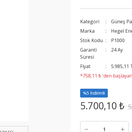
Kategori
Güneş Pa
Marka
Hegel Ene
Stok Kodu
P1000
Garanti
24 Ay
Süresi
Fiyat
5.985,11
*758,11 ₺ 'den başlayan
%5 İndirimli
5.700,10 ₺
5