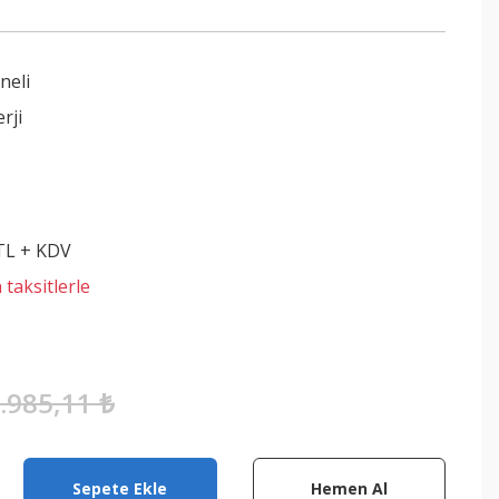
neli
rji
 TL + KDV
 taksitlerle
.985,11 ₺
Sepete Ekle
Hemen Al