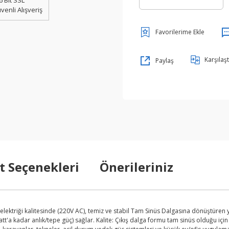
6 Bit SSL
venli Alışveriş
Karşılaşt
Paylaş
t Seçenekleri
Önerileriniz
elektriği kalitesinde (220V AC), temiz ve stabil Tam Sinüs Dalgasına dönüştüren
t'a kadar anlık/tepe güç) sağlar. Kalite: Çıkış dalga formu tam sinüs olduğu için 