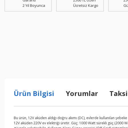
Garanti
2500 TL Üzeri
25
2 Yıl Boyunca
Ücretsiz Kargo
Gü
Ürün Bilgisi
Yorumlar
Taksi
Bu ürün, 12V aküden aldığı doğru akımı (DC), evlerde kullanılan şebeke 
12V aküden 220V ev elektriği üretir. Güç: 1000 Watt sürekli güç (2000 Wat