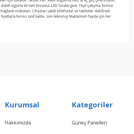
rı için idealdir. Sessiz Fan: Akıllı soğutma fanı, araç güç çeviricisinin
sı, dahili sigorta ile tam koruma. LED Göstergesi: Yeşil çalışma, kırmızı
ğlantı noktaları: Cihazları (akıllı telefonlar ve tabletler dahil) tek
atlarla birinci sınıf kalite, son teknoloji Maksimum fayda için her
ebilirsiniz.
Kurumsal
Kategoriler
Hakkımızda
Güneş Panelleri