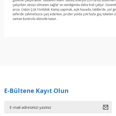
güvenle çalıştırabilir. Kullanım Alanı: Güneş enerjisi (Off-Grid) sistemler
çalışırken sessiz olmasını sağlar ve ısındığında daha hızlı çalışır. Güvenli
arıza. Üstün Çok Yönlülük: Kamp yapmak, açık havada, tatillerde, yol gezile
seferde zahmetsizce şarj ederken, prizler yolda çok fazla güç tüketen ü
zaman kontrolü elinizde tutun ..
Bu ürünün fiyat bilgisi, resim, ürün açıklamalarında ve diğer konul
Görüş ve önerileriniz için teşekkür ederiz.
Ürün resmi kalitesiz, bozuk veya görüntülenemiyor.
Ürün açıklamasında eksik bilgiler bulunuyor.
Ürün bilgilerinde hatalar bulunuyor.
Ürün fiyatı diğer sitelerden daha pahalı.
Bu ürüne benzer farklı alternatifler olmalı.
E-Bültene Kayıt Olun