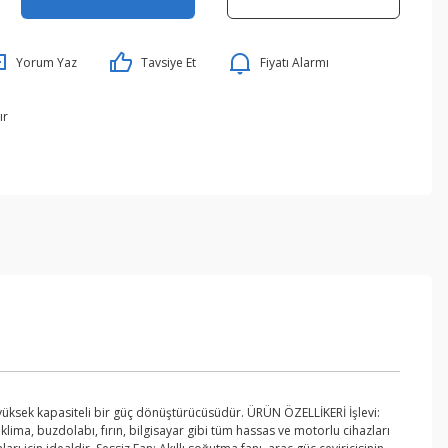
Yorum Yaz
Tavsiye Et
Fiyatı Alarmı
ır
 yüksek kapasiteli bir güç dönüştürücüsüdür. ÜRÜN ÖZELLİKERİ İşlevi:
klima, buzdolabı, fırın, bilgisayar gibi tüm hassas ve motorlu cihazları