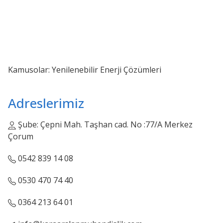
Kamusolar: Yenilenebilir Enerji Çözümleri
Adreslerimiz
Şube: Çepni Mah. Taşhan cad. No :77/A Merkez
Çorum
0542 839 14 08
0530 470 74 40
0364 213 64 01