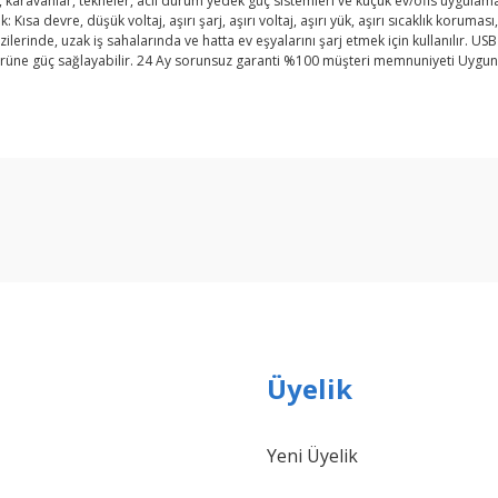
i, karavanlar, tekneler, acil durum yedek güç sistemleri ve küçük ev/ofis uygulamala
k: Kısa devre, düşük voltaj, aşırı şarj, aşırı voltaj, aşırı yük, aşırı sıcaklık koruma
rinde, uzak iş sahalarında ve hatta ev eşyalarını şarj etmek için kullanılır. USB ba
rüne güç sağlayabilir. 24 Ay sorunsuz garanti %100 müşteri memnuniyeti Uygun fiy
arda yetersiz gördüğünüz noktaları öneri formunu kullanarak tarafımıza ilet
Bu ürüne ilk yorumu siz yapın!
Yorum Yaz
Üyelik
Yeni Üyelik
Gönder