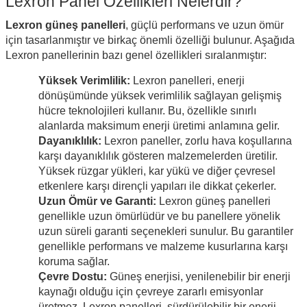
Lexron Panel Özellikleri Nelerdir?
Lexron güneş panelleri
, güçlü performans ve uzun ömür
için tasarlanmıştır ve birkaç önemli özelliği bulunur. Aşağıda
Lexron panellerinin bazı genel özellikleri sıralanmıştır:
Yüksek Verimlilik:
Lexron panelleri, enerji
dönüşümünde yüksek verimlilik sağlayan gelişmiş
hücre teknolojileri kullanır. Bu, özellikle sınırlı
alanlarda maksimum enerji üretimi anlamına gelir.
Dayanıklılık:
Lexron paneller, zorlu hava koşullarına
karşı dayanıklılık gösteren malzemelerden üretilir.
Yüksek rüzgar yükleri, kar yükü ve diğer çevresel
etkenlere karşı dirençli yapıları ile dikkat çekerler.
Uzun Ömür ve Garanti:
Lexron güneş panelleri
genellikle uzun ömürlüdür ve bu panellere yönelik
uzun süreli garanti seçenekleri sunulur. Bu garantiler
genellikle performans ve malzeme kusurlarına karşı
koruma sağlar.
Çevre Dostu:
Güneş enerjisi, yenilenebilir bir enerji
kaynağı olduğu için çevreye zararlı emisyonlar
üretmez. Lexron panelleri, sürdürülebilir bir enerji