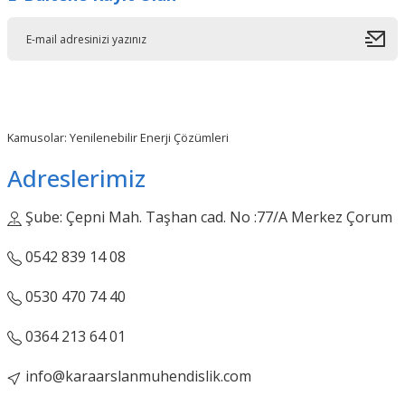
Off Grid İnverterler
Tekerlekli Sandalye
Paletli Güneş Paneli
Aküsü
Solarkol İnverterler
Solar Çatı Kremidi
Sürücü Pompa
İnverterleri
TOPCon N-Type Güneş
Paneli
Kamusolar: Yenilenebilir Enerji Çözümleri
Tam Sinüs UPS
Adreslerimiz
İnverterler
Şube: Çepni Mah. Taşhan cad. No :77/A Merkez Çorum
0542 839 14 08
0530 470 74 40
0364 213 64 01
info@karaarslanmuhendislik.com