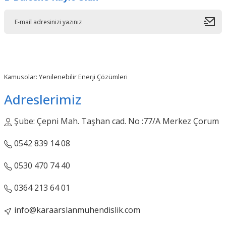
Off Grid İnverterler
Tekerlekli Sandalye
Paletli Güneş Paneli
Aküsü
Solarkol İnverterler
Solar Çatı Kremidi
Sürücü Pompa
İnverterleri
TOPCon N-Type Güneş
Paneli
Kamusolar: Yenilenebilir Enerji Çözümleri
Tam Sinüs UPS
Adreslerimiz
İnverterler
Şube: Çepni Mah. Taşhan cad. No :77/A Merkez Çorum
0542 839 14 08
0530 470 74 40
0364 213 64 01
info@karaarslanmuhendislik.com