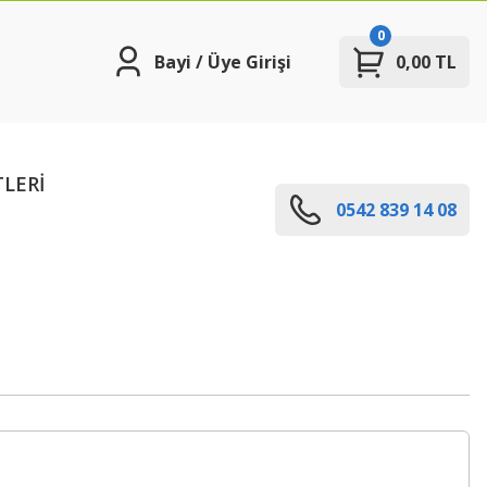
0
Bayi / Üye Girişi
0,00 TL
TLERİ
0542 839 14 08