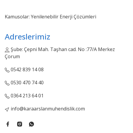
Kamusolar: Yenilenebilir Enerji Çözümleri
Adreslerimiz
Şube: Çepni Mah. Taşhan cad. No :77/A Merkez
Çorum
0542 839 14 08
0530 470 74 40
0364 213 64 01
info@karaarslanmuhendislik.com