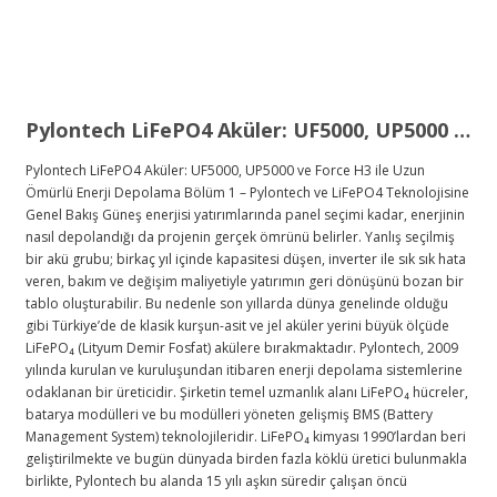
Pylontech LiFePO4 Aküler: UF5000, UP5000 ve Force H3 ile Uzun Ömürlü Enerji Depolama
Pylontech LiFePO4 Aküler: UF5000, UP5000 ve Force H3 ile Uzun Ömürlü Enerji Depolama Bölüm 1 – Pylontech ve LiFePO4 Teknolojisine Genel Bakış Güneş enerjisi yatırımlarında panel seçimi kadar, enerjinin nasıl depolandığı da projenin gerçek ömrünü belirler. Yanlış seçilmiş bir akü grubu; birkaç yıl içinde kapasitesi düşen, inverter ile sık sık hata veren, bakım ve değişim maliyetiyle yatırımın geri dönüşünü bozan bir tablo oluşturabilir. Bu nedenle son yıllarda dünya genelinde olduğu gibi Türkiye’de de klasik kurşun-asit ve jel aküler yerini büyük ölçüde LiFePO₄ (Lityum Demir Fosfat) akülere bırakmaktadır. Pylontech, 2009 yılında kurulan ve kuruluşundan itibaren enerji depolama sistemlerine odaklanan bir üreticidir. Şirketin temel uzmanlık alanı LiFePO₄ hücreler, batarya modülleri ve bu modülleri yöneten gelişmiş BMS (Battery Management System) teknolojileridir. LiFePO₄ kimyası 1990’lardan beri geliştirilmekte ve bugün dünyada birden fazla köklü üretici bulunmakla birlikte, Pylontech bu alanda 15 yılı aşkın süredir çalışan öncü firmalardan biri konumundadır. Bu uzun süreli odaklanma, markayı hem konut tipi hem de ticari ve endüstriyel enerji depolama projelerinde güvenilir bir seçenek hâline getirir. LiFePO₄ teknolojisinin öne çıkan avantajları şu şekilde özetlenebilir: • Yüksek çevrim ömrü: Uygun çalışma koşullarında binlerce şarj/deşarj döngüsüne dayanabilen yapı sayesinde, klasik kurşun-asit ve jel akülere göre çok daha uzun kullanım ömrü sunar. • Yüksek deşarj derinliği (DoD): Pylontech’in güncel serilerinde %95’e kadar DoD desteği, aynı nominal kapasitede daha fazla kullanılabilir enerji anlamına gelir. • Güvenlik: LiFePO₄ kimyası, NMC/NCA gibi otomotiv lityumlarına göre termal olarak daha stabildir; yangın ve patlama riski ciddi oranda düşüktür. • Düşük bakım ihtiyacı: Hafıza etkisinin olmaması ve doğru BMS yönetimi sayesinde, düzenli derin deşarj döngülerine uyumlu, uzun ömürlü ve bakım yükü düşük sistemler kurulabilir. • Kararlı performans: Geniş sıcaklık aralığında ve yıllar boyunca daha az kapasite kaybı ile çalışarak enerji depolama tarafında öngörülebilir bir performans sağlar. Bölüm 2 – UF5000 ve UP5000: Türkiye Pazarının Temel Modülleri Türkiye’de konut, villa, bağ evi ve küçük ticari uygulamalarda en sık kullanılan Pylontech modelleri arasında UF5000 ve UP5000 yer almaktadır. Her iki model de 48 V sınıfında, 19" rack uyumlu, LiFePO₄ kimyası üzerine kurulu modüllerdir. Dahili BMS yapısı, RS485 ve CAN tabanlı haberleşme arayüzleri ve yüksek deşarj derinliği ile modern hibrit ve off-grid inverter sistemleri için güçlü bir temel oluştururlar. Pylontech UF5000 – 5,12 kWh, %95 DoD, 6000+ Çevrim Sınıfı Pylontech UF5000, 48 V sistemler için tasarlanmış, yaklaşık 5,12 kWh enerji kapasitesine sahip yeni nesil bir LiFePO₄ akü modülüdür. Özellikle yüksek akım dayanımı, genişletilebilir yapısı ve güncel Pylontech haberleşme protokolünü desteklemesiyle öne çıkar. Temel teknik özellikler özetle şöyledir: • Nominal gerilim: 51,2 VDC • Nominal enerji: 5,12 kWh (5120 Wh) • Kullanılabilir enerji: Yaklaşık 4,86 kWh – %95 DoD seviyesinde • Kimya: LiFePO₄ (LFP) • Önerilen şarj/deşarj akımı: 100 A • Maksimum sürekli şarj/deşarj akımı: 100 A (uygun sıcaklık aralıklarında) • Kısa süreli (dakikalar mertebesinde) daha yüksek akım desteği ve ani yük değişimlerinde invertere yardımcı olan yapı • Derin deşarj (DoD): %95’e kadar güvenli çalışma • Çevrim ömrü: Uygun şartlarda 6000+ çevrim ve yaklaşık 15 yıllık tasarım ömrü • Modüler genişleme: Tek grupta 20 adede kadar modül ile onlarca kWh’lik kapasiteye ölçeklenme imkânı • Haberleşme: RS485 ve CAN arayüzleri ile hibrit/off-grid inverterlerle doğrudan BMS haberleşmesi UF5000, günlük olarak sık şarj-deşarj olan; ev, villa veya küçük işletme projelerinde hem yüksek kullanılabilir kapasite hem de uzun çevrim ömrü ile toplam sahip olma maliyetini düşüren dengeli bir çözüm sunar. Pylontech UP5000 – 4,8 kWh, %95 DoD, 4500+ Çevrim Sınıfı Pylontech UP5000, 48 V gerilim seviyesinde çalışan, yaklaşık 4,8 kWh enerji kapasitesine sahip bir LiFePO₄ akü modülüdür. Özellikle fiyat/performans dengesi ve modüler yapısı sayesinde konut ve küçük işyeri uygulamalarında yaygın olarak tercih edilir. Temel teknik özellikleri şu şekilde özetlenebilir: • Nominal gerilim: 48 VDC • Nominal enerji: 4,8 kWh (4800 Wh) • Kullanılabilir enerji: Yaklaşık 4,56 kWh – %95 DoD seviyesinde • Kimya: LiFePO₄ (LFP) • Önerilen şarj/deşarj akımı: 50 A • Derin deşarj (DoD): %95’e kadar güvenli çalışma • Çevrim ömrü: Uygun şartlarda 4500+ çevrim ve 10 yılın üzerinde tasarım ömrü • Modüler genişleme: Birden fazla modülün paralel bağlanabilmesi sayesinde 10–30 kWh aralığına kademeli büyüme imkânı • Haberleşme: RS485 ve CAN ile birçok hibrit inverterle direkt BMS haberleşmesi UP5000, uzun ömür ve yüksek deşarj derinliğini dengeli bir maliyetle sunarak LiFePO₄ sınıfında güçlü bir fiyat/performans alternatifi oluşturur. Bölüm 3 – Pylontech Force H3: Yüksek Voltajlı (HV) Yeni Nesil Çözüm Pylontech Force H3, yüksek voltajlı (HV) mimarisiyle, orta ve büyük ölçekli konut, ticari ve küçük endüstriyel uygulamalar için geliştirilmiş bir LiFePO₄ enerji depolama sistemidir. Sistem, FH10050 isimli 5,12 kWh’lık modüllerin üst üste istiflendiği kule yapısı üzerinden çalışır ve her kule bir BMU (Battery Management Unit) tarafından yönetilir. Force H3 sisteminin başlıca özellikleri şu şekildedir: • Modül başına kapasite: 5,12 kWh (FH10050) • Sistem kapasitesi: 2–7 modül ile tek kulede yaklaşık 10,2–35,8 kWh aralığı • Birden fazla kule kullanımı ile 30 kWh sınırının çok üzerine, yüzlerce kWh seviyesine kadar ölçeklenebilirlik • Yüksek DC gerilim (HV) yapısı sayesinde daha düşük akım, daha ince kablo kesiti ve daha yüksek verimlilik • Derin deşarj (DoD): %95 • Çevrim ömrü: Uygun şartlarda 8000+ çevrim ve yaklaşık 15 yıllık tasarım ömrü • Koruma sınıfı: IP55 seviyesinde gövde ile dış saha ve zorlu çevresel koşullara daha dayanıklı tasarım • Haberleşme: CANBUS ve Modbus RTU (RS485) üzerinden modern hibrit inverterler ve enerji yönetim sistemleriyle tam entegrasyon Force H3, yüksek kapasiteli hibrit inverter kullanan, gelecekte depolama kapasitesini artırmayı planlayan veya daha profesyonel enerji yönetimi hedefleyen projelerde yeni nesil bir çözüm olarak öne çıkar. Bölüm 4 – Pylontech Haberleşme Protokolü ve İnverter Ekosistemi Pylontech’i benzer LiFePO₄ akü çözümlerinden ayıran en önemli unsurlardan biri, inverter üreticileri tarafından geniş kabul görmüş bir haberleşme protokolüne sahip olmasıdır. Birçok modern hibrit ve off-grid inverterin menüsünde batarya tipi seçilirken doğrudan “Pylontech” seçeneğinin yer alması, hem teknik hem de stratejik açıdan uzun yıllara yayılan bir iş birliği sürecinin sonucudur. Pylontech, enerji depolama pazarına görece erken giren üreticilerden biridir. 2010’lu yılların başında, akıllı inverter üreticileri enerji depolama özelliklerini geliştirmeye devam ederken, Pylontech tarafında CAN ve RS485 tabanlı, sade ve iyi dokümante edilmiş bir protokol sunuluyordu. İnverter üreticileri açısından; stabil çalışan, sahada sorun çıkarmayan ve teknik ekipleriyle iş birliğine açık bir batarya markasıyla entegrasyon yapmak büyük avantaj sağladı. Bu sebeple Pylontech, birçok inverter markasında ilk entegre edilen LiFePO₄ akülerden biri hâline geldi ve zamanla referans batarya olarak konumlandı. Pylontech haberleşme protokolünün sağladığı başlıca avantajlar şunlardır: • Açık ve iş birliğine uygun yapı: Protokol, inverter üreticilerinin entegrasyonuna izin verecek şekilde dokümante edilmiş ve saha uygulamalarıyla olgunlaşmıştır. • İnverter dostu BMS davranışı: BMS; şarj/deşarj limitlerini ani kesme yerine yumuşak geçişlerle iletir, aşırı akım ve sıcaklık durumlarında inverteri koruyacak şekilde davranır. • Gerçek zamanlı veri paylaşımı: SOC (şarj durumu), hücre sıcaklıkları, akım ve gerilim gibi kritik veriler inverter tarafından doğrudan okunabildiği için, sistem daha hassas ve güvenli çalışır. • Yüksek uyumluluk: Victron, SMA, GoodWe, Growatt, Solis, Sofar, Deye gibi pek çok inverter üreticisinde Pylontech profili hazır olarak bulunur ve bu kombinasyonlar sahada geniş referanslara sahiptir. Bu etkenlerin birleşimi, Pylontech’i LiFePO₄ akü tarafında inverter üreticileri açısından fiilen bir "de-facto standart" hâline getirmiştir. Bazı batarya üreticilerinin kendi ürünlerini Pylontech protokolünü taklit edecek şekilde tasarlamaya çalışması da, bu konumdaki etkinliğini gösteren bir diğer işarettir. Bölüm 5 – Kamusolar Mühendislik Yaklaşımı ve Genel Değerlendirme Kamusolar, güneş enerjisi projelerinde yalnızca tek bir ürün grubuna odaklanan bir satıcı değil; tüm sistemi bir bütün olarak ele alan mühendislik odaklı bir çözüm ortağıdır. Projelerde panel seçimi, inverter tercihi, akü teknolojisi, kablo kesitleri, koruma elemanları, topraklama yapısı ve izleme sistemleri; aynı çatı altında birlikte değerlendirilir. Pylontech LiFePO₄ aküler ile kurulan sistemlerde Kamusolar’ın yaklaşımı özetle şu adımlardan oluşur: • Tüketim analizi: Konut, iş yeri, karavan, bağ evi veya tesisin günlük/aylık tüketim profili ve pik yükleri detaylı biçimde incelenir. • Doğru akü seçimi: UF5000, UP5000 veya Force H3 gibi seçenekler arasından; proje büyüklüğü, inverter tipi, hedeflenen yedekleme süresi ve bütçe dikkate alınarak en uygun model belirlenir. • İnverter–akü haberleşmesi: Pylontech protokolünü destekleyen inverterlerde, CAN/RS485 bağlantısı ve protokol seçimi doğru yapılarak BMS ile tam entegrasyon sağlanır. • Montaj ve ortam koşulları: Aküler, tavsiye edilen sıcaklık ve havalandırma koşulları gözetilerek güvenli alanlara yerleştirilir; kablolama ve koruma elemanları standartlara uygun biçimde tasarlanır. • İzleme ve optimizasyon: Uygun izleme çözümleriyle sistem performansı takip edilir, gerektiğinde konfigürasyon optimizasyonları yapılır. Bu bütünleşik yaklaşım sayesinde Pylontech’in sunduğu yüksek çevrim ömrü, %95 DoD seviyesinde kullanılabilir kapasite ve uzun garanti sü