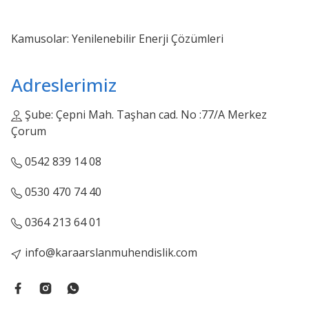
Kamusolar: Yenilenebilir Enerji Çözümleri
Adreslerimiz
Şube: Çepni Mah. Taşhan cad. No :77/A Merkez
Çorum
0542 839 14 08
0530 470 74 40
0364 213 64 01
info@karaarslanmuhendislik.com